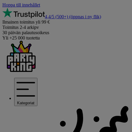
Hoppa till innehållet
4,4/5
(500+)
(öppnas i ny flik)
Ilmainen toimitus yli 99 €
Toimitus 2-4 arkipv
30 päivän palautusoikeus
Yli +25 000 tuotetta
Kategoriat