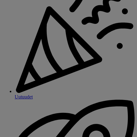
Uutuudet