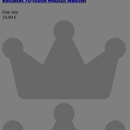
Keltaiset 70-luvun Housut Naisten
One size
19,90 €