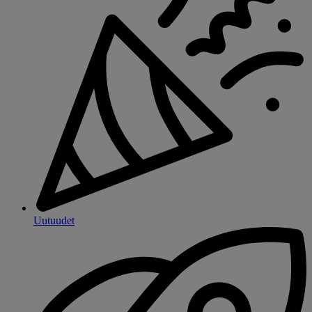
Uutuudet