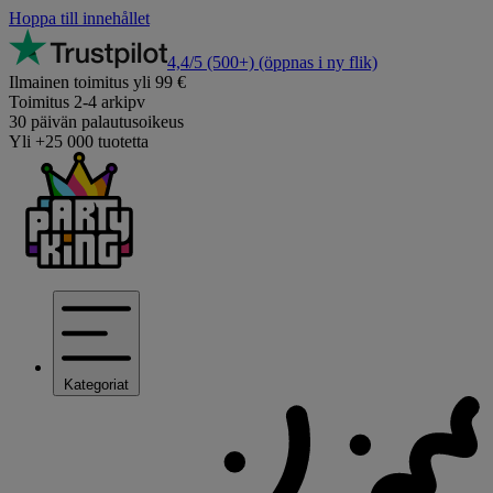
Hoppa till innehållet
4,4/5
(500+)
(öppnas i ny flik)
Ilmainen toimitus yli 99 €
Toimitus 2-4 arkipv
30 päivän palautusoikeus
Yli +25 000 tuotetta
Kategoriat