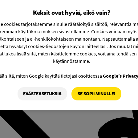
Keksit ovat hyviä, eikö vain?
 cookies tarjotaksemme sinulle räätälöityä sisältöä, relevanttia m
aremman käyttökokemuksen sivustollamme. Cookies voidaan myös 
ökohtaiseen ja ei-henkilökohtaiseen mainontaan. Napsauttamalla a
etta hyväksyt cookies-tiedostojen käytön laitteellasi. Jos muutat mie
at lukea lisää siitä, miten käsittelemme cookies, voit aina tehdä sen
käytännöstämme.
ää siitä, miten Google käyttää tietojasi osoitteessa
Google’s Privac
EVÄSTEASETUKSIA
SE SOPII MINULLE!