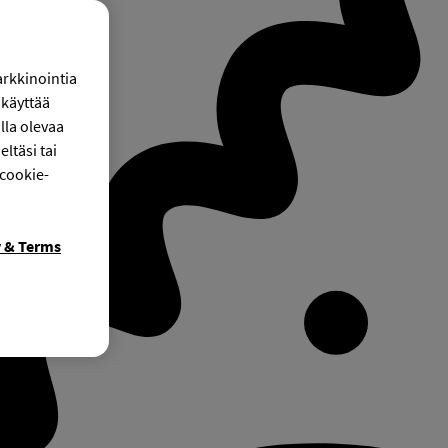
arkkinointia
käyttää
lla olevaa
ltäsi tai
 cookie-
y & Terms