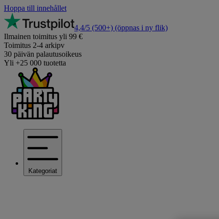
Hoppa till innehållet
4,4/5
(500+)
(öppnas i ny flik)
Ilmainen toimitus yli 99 €
Toimitus 2-4 arkipv
30 päivän palautusoikeus
Yli +25 000 tuotetta
Kategoriat