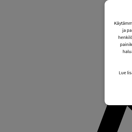
Käytämme
ja p
henkil
painik
halu
Lue lis