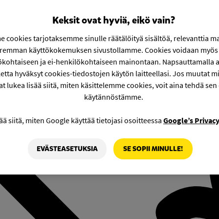
Keksit ovat hyviä, eikö vain?
 cookies tarjotaksemme sinulle räätälöityä sisältöä, relevanttia m
aremman käyttökokemuksen sivustollamme. Cookies voidaan myös 
ökohtaiseen ja ei-henkilökohtaiseen mainontaan. Napsauttamalla a
etta hyväksyt cookies-tiedostojen käytön laitteellasi. Jos muutat mie
at lukea lisää siitä, miten käsittelemme cookies, voit aina tehdä sen
käytännöstämme.
ää siitä, miten Google käyttää tietojasi osoitteessa
Google’s Privac
EVÄSTEASETUKSIA
SE SOPII MINULLE!