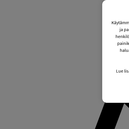
Käytämme
ja p
henkil
painik
halu
Lue lis