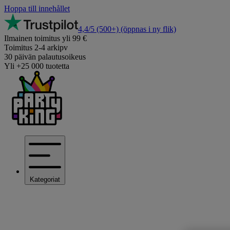
Hoppa till innehållet
4,4/5
(500+)
(öppnas i ny flik)
Ilmainen toimitus yli 99 €
Toimitus 2-4 arkipv
30 päivän palautusoikeus
Yli +25 000 tuotetta
Kategoriat