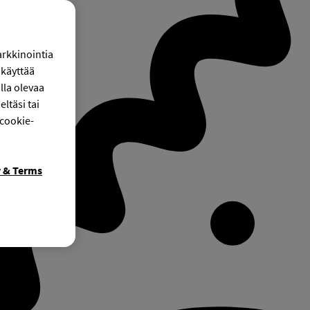
arkkinointia
käyttää
lla olevaa
ltäsi tai
 cookie-
y & Terms