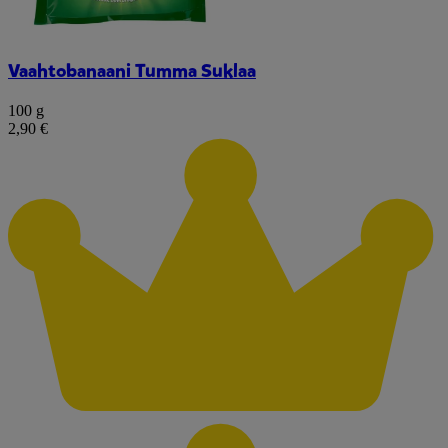
Vaahtobanaani Tumma Suklaa
100 g
2,90 €