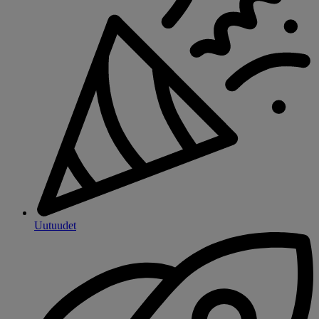
Uutuudet