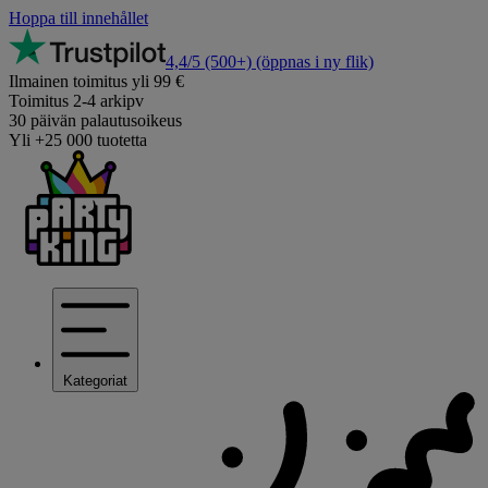
Hoppa till innehållet
4,4/5
(500+)
(öppnas i ny flik)
Ilmainen toimitus yli 99 €
Toimitus 2-4 arkipv
30 päivän palautusoikeus
Yli +25 000 tuotetta
Kategoriat