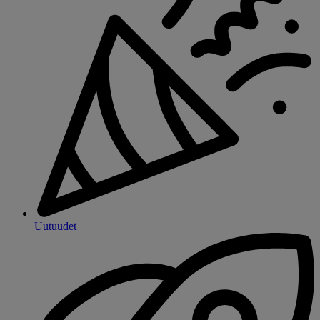
Uutuudet