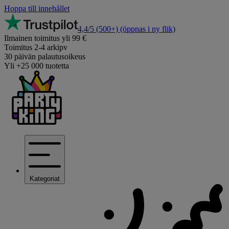
Hoppa till innehållet
4,4/5
(500+)
(öppnas i ny flik)
Ilmainen toimitus yli 99 €
Toimitus 2-4 arkipv
30 päivän palautusoikeus
Yli +25 000 tuotetta
Kategoriat