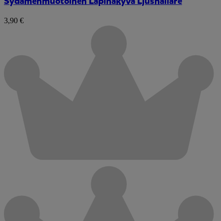
Sydämenmuotoinen Läpinäkyvä Ljushållare
3,90 €