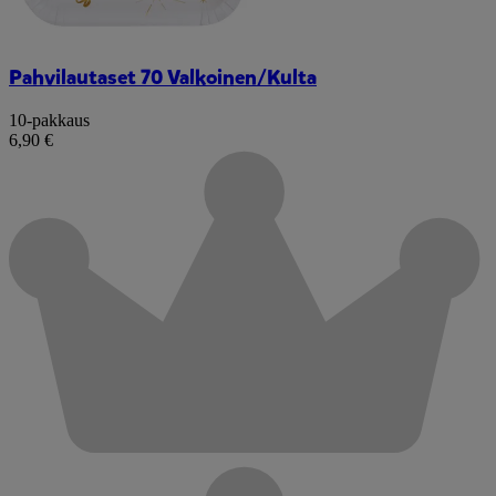
Pahvilautaset 70 Valkoinen/Kulta
10-pakkaus
6,90 €