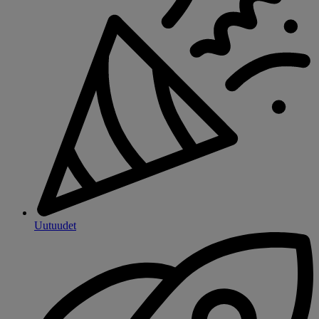
Uutuudet