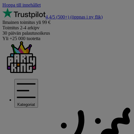
Hoppa till innehållet
4,4/5
(500+)
(öppnas i ny flik)
Ilmainen toimitus yli 99 €
Toimitus 2-4 arkipv
30 päivän palautusoikeus
Yli +25 000 tuotetta
Kategoriat