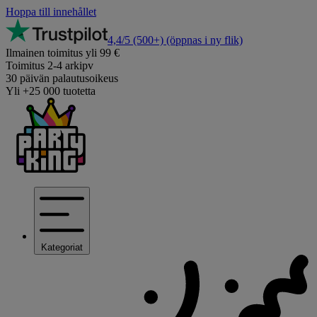
Hoppa till innehållet
4,4/5
(500+)
(öppnas i ny flik)
Ilmainen toimitus yli 99 €
Toimitus 2-4 arkipv
30 päivän palautusoikeus
Yli +25 000 tuotetta
Kategoriat