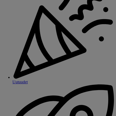
Uutuudet