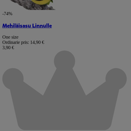
-74%
Mehiläisasu Linnulle
One size
Ordinarie pris:
14,90 €
3,90 €