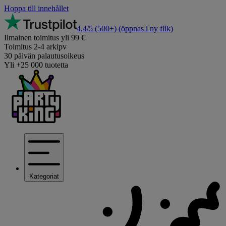
Hoppa till innehållet
4,4/5
(500+)
(öppnas i ny flik)
Ilmainen toimitus yli 99 €
Toimitus 2-4 arkipv
30 päivän palautusoikeus
Yli +25 000 tuotetta
Kategoriat