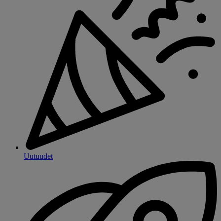
Uutuudet