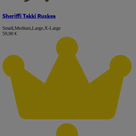
Sheriffi Takki Ruskea
Small
,
Medium
,
Large
,
X-Large
59,90 €