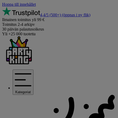
Hoppa till innehållet
4,4/5
(500+)
(öppnas i ny flik)
Ilmainen toimitus yli 99 €
Toimitus 2-4 arkipv
30 päivän palautusoikeus
Yli +25 000 tuotetta
Kategoriat