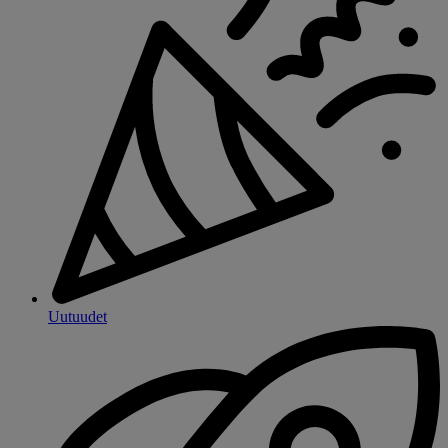
Uutuudet