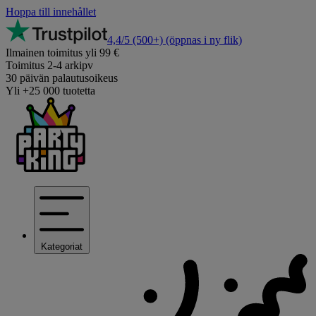
Hoppa till innehållet
4,4/5
(500+)
(öppnas i ny flik)
Ilmainen toimitus yli 99 €
Toimitus 2-4 arkipv
30 päivän palautusoikeus
Yli +25 000 tuotetta
Kategoriat