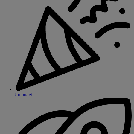
Uutuudet