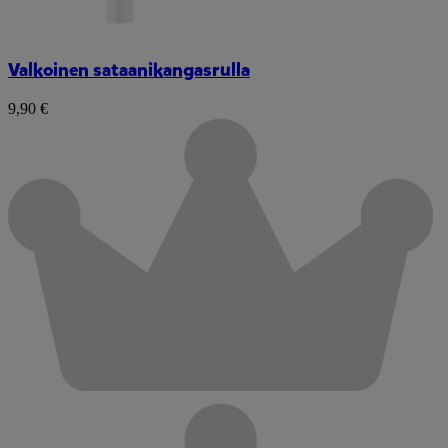
Valkoinen sataanikangasrulla
9,90 €