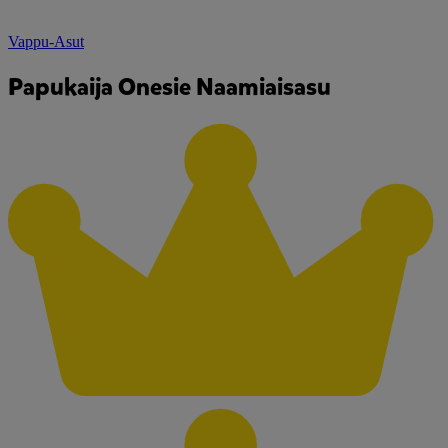
Vappu-Asut
Papukaija Onesie Naamiaisasu