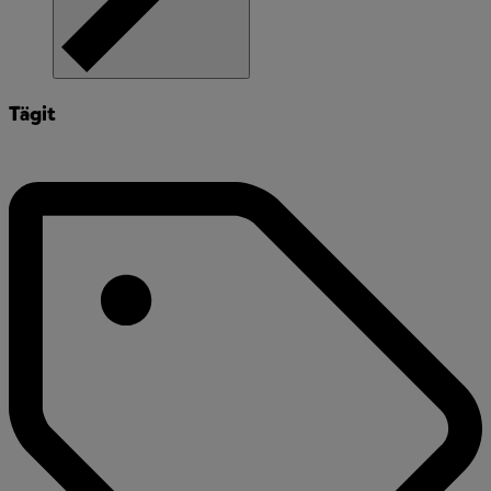
Tägit