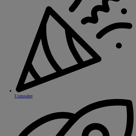
Uutuudet