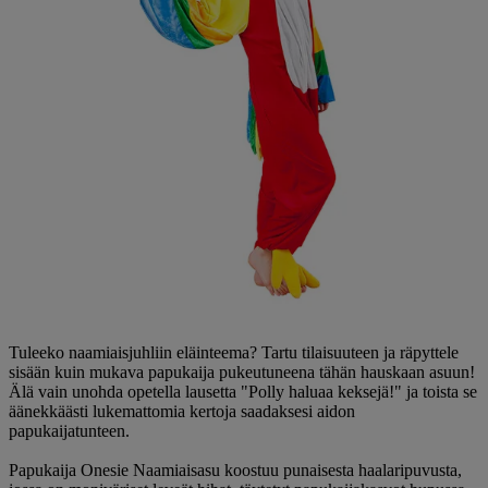
Tuleeko naamiaisjuhliin eläinteema? Tartu tilaisuuteen ja räpyttele
sisään kuin mukava papukaija pukeutuneena tähän hauskaan asuun!
Älä vain unohda opetella lausetta "Polly haluaa keksejä!" ja toista se
äänekkäästi lukemattomia kertoja saadaksesi aidon
papukaijatunteen.
Papukaija Onesie Naamiaisasu koostuu punaisesta haalaripuvusta,