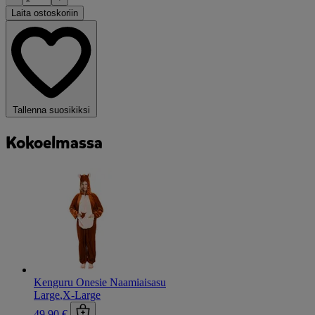
Laita ostoskoriin
Tallenna suosikiksi
Kokoelmassa
Kenguru Onesie Naamiaisasu
Large
,
X-Large
49,90 €