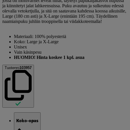
jossa on moniväriset leveät hihat, täytetyt papukaijakasvot hupussa
ja kiinnitetyt jalat lahkeensuissa. Puku avautuu ja sulkeutuu edessä
olevalla vetoketjulla, ja sitä on saatavana kahdessa koossa aikuisille,
Large (180 cm asti) ja X-Large (enintään 195 cm). Täydellinen
naamiaispuku juhliin trooppisella tai viidakkoteemalla!
Materiaali: 100% polyesteriä
Koko: Large ja X-Large
Unisex
Vain käsinpesu
HUOMIO! Hinta koskee 1 kpl. asua
Tuotenro
103957
Koko-opas