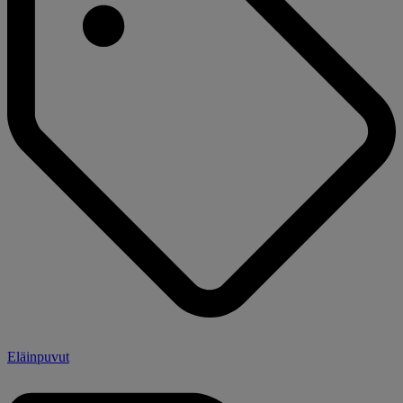
Eläinpuvut