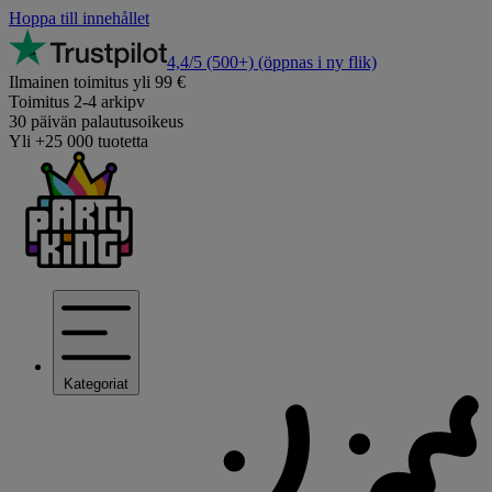
Hoppa till innehållet
4,4/5
(500+)
(öppnas i ny flik)
Ilmainen toimitus yli 99 €
Toimitus 2-4 arkipv
30 päivän palautusoikeus
Yli +25 000 tuotetta
Kategoriat