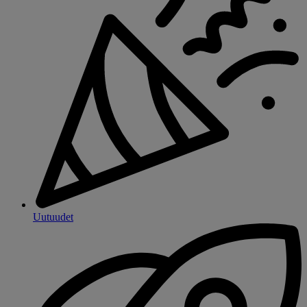
Uutuudet