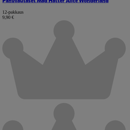
Pahvilautaset Mad Hatter Alice Wonderland
12-pakkaus
9,90 €