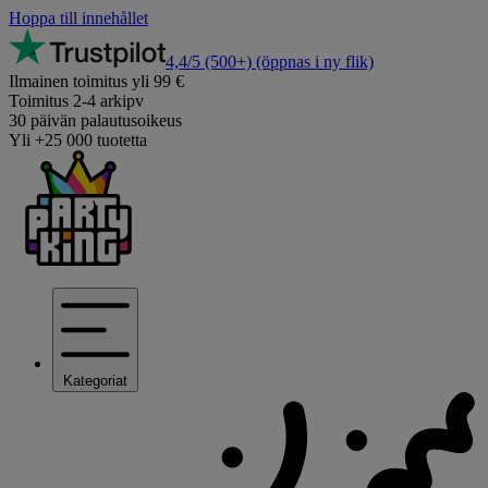
Hoppa till innehållet
4,4/5
(500+)
(öppnas i ny flik)
Ilmainen toimitus yli 99 €
Toimitus 2-4 arkipv
30 päivän palautusoikeus
Yli +25 000 tuotetta
Kategoriat