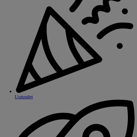
Uutuudet