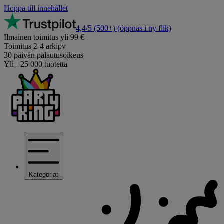
Hoppa till innehållet
4,4/5
(500+)
(öppnas i ny flik)
Ilmainen toimitus yli 99 €
Toimitus 2-4 arkipv
30 päivän palautusoikeus
Yli +25 000 tuotetta
Kategoriat