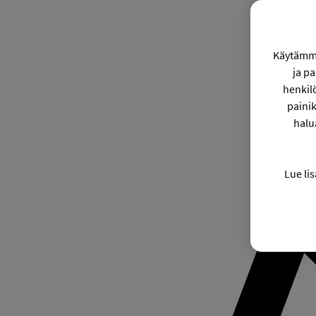
Käytämme
ja p
henkil
painik
halu
Lue lis