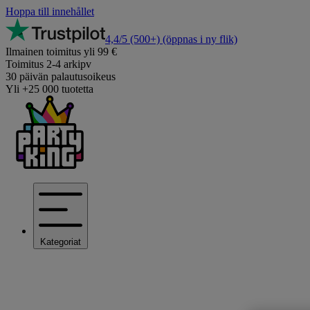
Hoppa till innehållet
4,4/5
(500+)
(öppnas i ny flik)
Ilmainen toimitus yli 99 €
Toimitus 2-4 arkipv
30 päivän palautusoikeus
Yli +25 000 tuotetta
Kategoriat