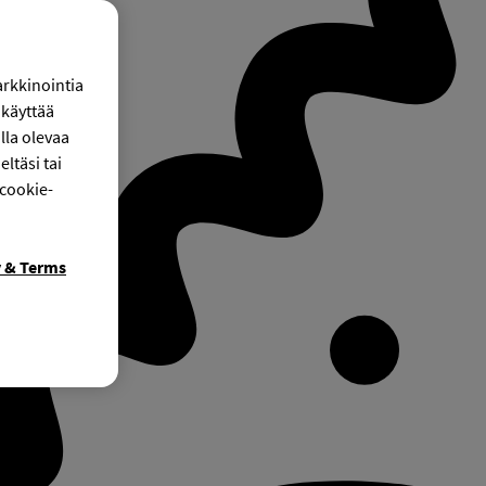
arkkinointia
käyttää
lla olevaa
ltäsi tai
 cookie-
y & Terms