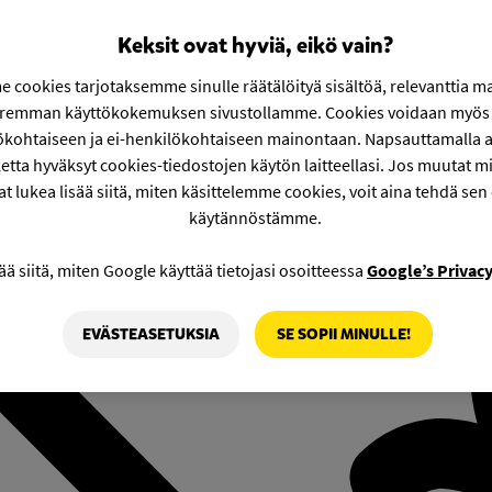
Keksit ovat hyviä, eikö vain?
 cookies tarjotaksemme sinulle räätälöityä sisältöä, relevanttia m
aremman käyttökokemuksen sivustollamme. Cookies voidaan myös 
ökohtaiseen ja ei-henkilökohtaiseen mainontaan. Napsauttamalla a
etta hyväksyt cookies-tiedostojen käytön laitteellasi. Jos muutat mie
at lukea lisää siitä, miten käsittelemme cookies, voit aina tehdä sen
käytännöstämme.
ää siitä, miten Google käyttää tietojasi osoitteessa
Google’s Privac
EVÄSTEASETUKSIA
SE SOPII MINULLE!