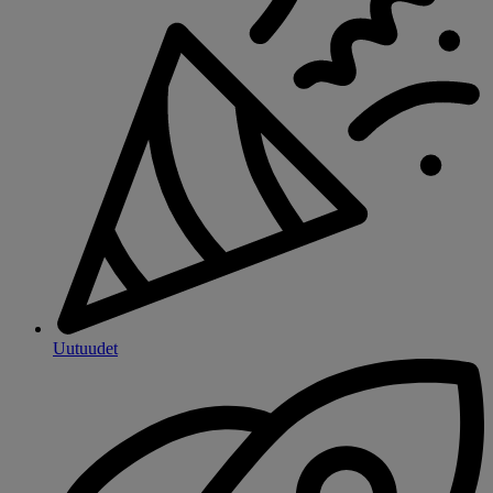
Uutuudet