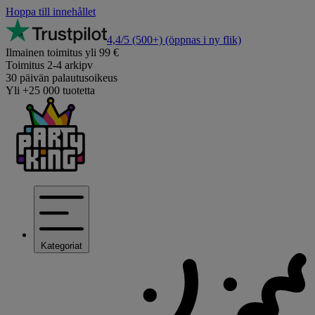
Hoppa till innehållet
4,4/5
(500+)
(öppnas i ny flik)
Ilmainen toimitus yli 99 €
Toimitus 2-4 arkipv
30 päivän palautusoikeus
Yli +25 000 tuotetta
Kategoriat