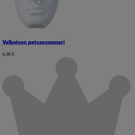
Valkoinen patsasnaamari
6,90 €