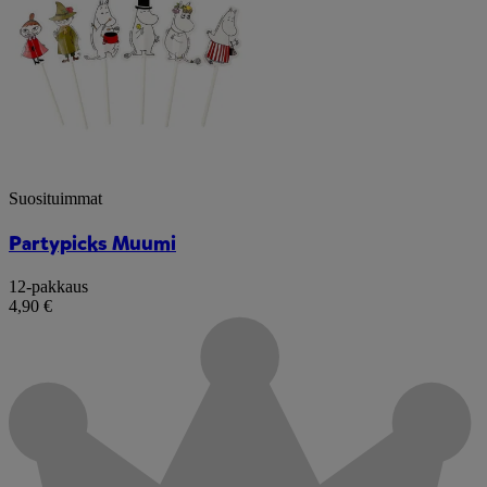
Suosituimmat
Partypicks Muumi
12-pakkaus
4,90 €