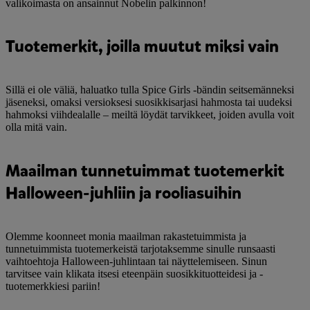
valikoimasta on ansainnut Nobelin palkinnon!
Tuotemerkit, joilla muutut miksi vain
Sillä ei ole väliä, haluatko tulla Spice Girls -bändin seitsemänneksi
jäseneksi, omaksi versioksesi suosikkisarjasi hahmosta tai uudeksi
hahmoksi viihdealalle – meiltä löydät tarvikkeet, joiden avulla voit
olla mitä vain.
Maailman tunnetuimmat tuotemerkit
Halloween-juhliin ja rooliasuihin
Olemme koonneet monia maailman rakastetuimmista ja
tunnetuimmista tuotemerkeistä tarjotaksemme sinulle runsaasti
vaihtoehtoja Halloween-juhlintaan tai näyttelemiseen. Sinun
tarvitsee vain klikata itsesi eteenpäin suosikkituotteidesi ja -
tuotemerkkiesi pariin!