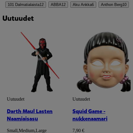
101 Dalmatialaista
12
ABBA
12
Aku Ankka
6
Anthon Berg
10
Uutuudet
Uutuudet
Uutuudet
Darth Maul Lasten
Squid Game -
Naamiaisasu
nukkenaamari
Small
,
Medium
,
Large
7,90 €