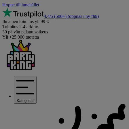
Hoppa till innehållet
4,4/5
(500+)
(öppnas i ny flik)
Ilmainen toimitus yli 99 €
Toimitus 2-4 arkipv
30 päivän palautusoikeus
Yli +25 000 tuotetta
Kategoriat