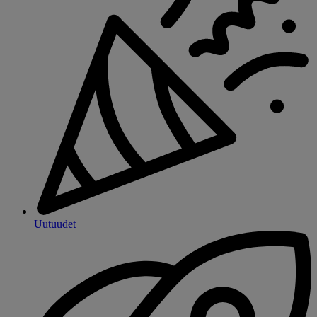
Uutuudet