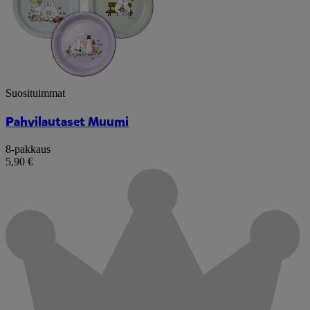
Suosituimmat
Pahvilautaset Muumi
8-pakkaus
5,90 €