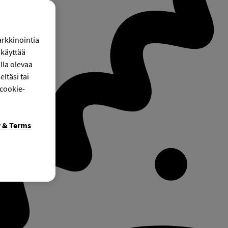
arkkinointia
käyttää
lla olevaa
ltäsi tai
 cookie-
y & Terms