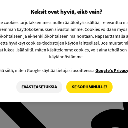
Keksit ovat hyviä, eikö vain?
 cookies tarjotaksemme sinulle räätälöityä sisältöä, relevanttia m
aremman käyttökokemuksen sivustollamme. Cookies voidaan myös 
ökohtaiseen ja ei-henkilökohtaiseen mainontaan. Napsauttamalla a
etta hyväksyt cookies-tiedostojen käytön laitteellasi. Jos muutat mie
at lukea lisää siitä, miten käsittelemme cookies, voit aina tehdä sen
käytännöstämme.
ää siitä, miten Google käyttää tietojasi osoitteessa
Google’s Privac
EVÄSTEASETUKSIA
SE SOPII MINULLE!