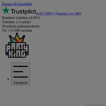
Hoppa till innehållet
4,4/5
(500+)
(öppnas i ny flik)
Ilmainen toimitus yli 99 €
Toimitus 2-4 arkipv
30 päivän palautusoikeus
Yli +25 000 tuotetta
Kategoriat