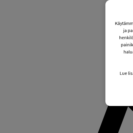
Käytämme
ja p
henkil
painik
halu
Lue lis