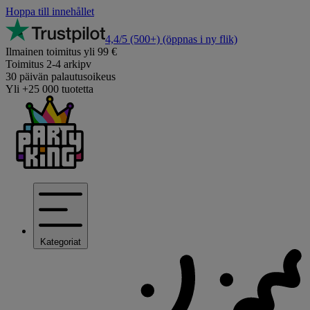
Hoppa till innehållet
4,4/5
(500+)
(öppnas i ny flik)
Ilmainen toimitus yli 99 €
Toimitus 2-4 arkipv
30 päivän palautusoikeus
Yli +25 000 tuotetta
Kategoriat