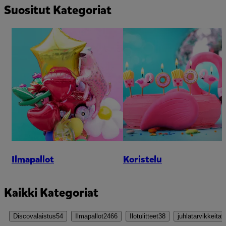
Suositut Kategoriat
Ilmapallot
Koristelu
Kaikki Kategoriat
Discovalaistus
54
Ilmapallot
2466
Ilotulitteet
38
juhlatarvikkeita
9