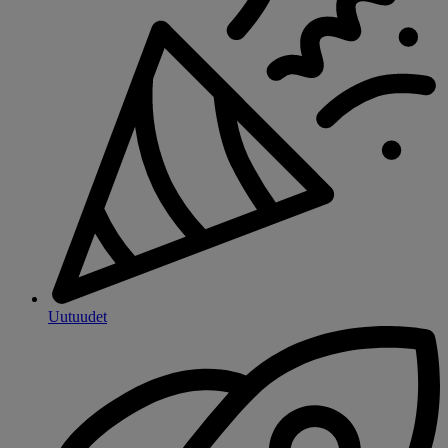
Uutuudet