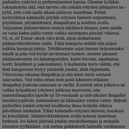
parhaiden ystäviesi ja perheenjäsentesi kanssa. Olemme kylläkin
vakuuttuneita siitä, ettei tarvitse olla mikään erityinen juhlapäivä tai -
pyhä, jotta voisi saada aikaan juhlavan tunnelman. Piristä
keskiviikkoa kattamalla pöydän erityisen hienosti serpentiinien,
pöytäliinan, pöytätablettien, ilmapallojen ja konfetin avulla.
Tarjoamme juhlatarvikkeet netissä edulliseen hintaan, joten sinulla
on varaa kattaa juhlia varten vaikka useampana päivänä viikossa.
Oi, oi, oi! Emme oikein edes tiedä, mistä aloittaisimme
juhlatarvikkeidemme osalta. Tämä kategoria sisältää niin paljon
kaikkia hauskoja juttuja. Tehdäksemme asian hieman helpommaksi
sinulle ja jotta voit löytää tarvitsemasi tuotteet, olemme jakaneet
juhlatuotteemme eri alakategorioihin, kuten leivonta, tapahtumat,
kortit, ilotulitteet ja paketoiminen. Uskallamme myös väittää, että
tästä kategoriasta löytyy jokaiselle jotakin, iästä riippumatta.
Viisivuotias rakastaa ilmapalloja ja niin tekee myös varmasti
satavuotias. Voit valita omasi noin parin tuhannen erilaisen
ilmapallon joukosta ostaessasi ne meiltä. Koristele talon julkisivu tai
vaikka työpaikkasi yrityksen juhliessa tasavuosia, osta
numeroilmapallot lapselle tai 50-vuotiaalle ja sinivalkoiset ilmapallot
itsenäisyyspäivän, juhannuksen tai lakkiaisten viettoa varten. Järjestä
perheellesi jotakin erityistä tavallisena iltana keskellä viikkoa
päivällisen merkeissä. Yllätä kattamalla erityisen hienosti, hauskasti
tai kekseliäästi. Juhlatarvikkeidemme avulla kohotat tunnelman
hetkessä. Jos haluat järjestää jotakin muodollisempaa ja ruokailla
klassisen tyylikkäästi, voit asettaa paikkakortit lautasille osoittamaan