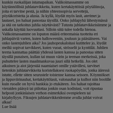
kunkin ruokailijan istumapaikan. Valikoimassamme on
käytännöllisiä juhlatarvikkeita, kuten kertakäyttöisiä pöytäliinoja,
joita ei tarvitse pestä, ja niihin yhteensopivia servettejä,
pöytäkoristeita ja alusia. Ja kyllä, löydät myös lasit, aterimet ja
lautaset, jos haluat panostaa täysillä. Onko juhlapyhä lähestymässä
ja sitä on tarkoitus juhlia näyttävästi? Tutustu juhlatarvikkeisiimme ja
uskalla käyttää luovuuttasi. Silloin siitä tulee todella hienoa.
Valikoimassamme on loputon määrä eriteemaisia tuotteita eri
juhlapäiviä varten, kuten halloweeniin, jouluun ja pääsiäiseen. Vai
onko lastenjuhlien aika? Jos jauhopeukaloitasi kutittelee jo, löydät
meiltä sopivat tarvikkeet, kuten vuoat, strösselit ja kynttilät. Juhlien
teema kannattaa päättää yhdessä lasten kanssa ja panostaa sitten
täysillä punaisen, kullan tai muun värin ja teeman merkeissä, joka
puhuttelee lasten maailmankuvaa juuri sillä hetkellä. Jos olet
aikuinen ja aiot järjestää naamiaiset omille ystävillesi, tarvitset
tietenkin juhlatarvikkeita koristellaksesi ruokapöydän, jonka ääressä
istutte, ellette sitten seurustele toistenne kanssa seisoen. Köynnökset
ja lippuviirinauhat, kertakäyttölasit, valonauhat ja kulhot niin boolille
kuin ruoalle on hyvä hankkia jo etukäteen. Jos haluat rajoittaa
vieraiden pääsyä tai piilottaa jonkin osan kodistasi, voit ripustaa
helposti jonkinlaisen verhon esimerkiksi ovenpieleen tai
kirjahyllyyn. Fiksujen juhlatarvikkeidemme avulla juhlat voivat
alkaa!
Lue lisää