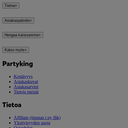
Tietoa
+
Asiakaspalvelu
+
Hengaa kanssamme
+
Katso myös
+
Partyking
Kestävyys
Asiakaskuvat
Asiakasarviot
Tietoja meistä
Tietoa
Affiliate
(öppnas i ny flik)
Yksityisyyden suoja
Ostoehdot