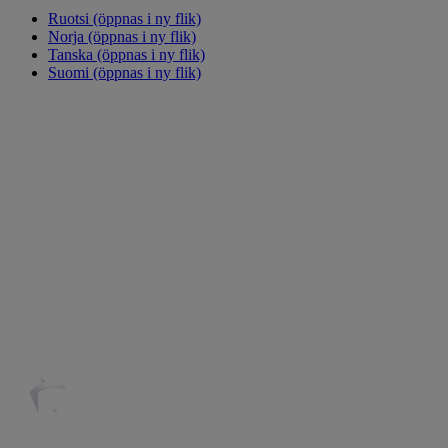
Ruotsi
(öppnas i ny flik)
Norja
(öppnas i ny flik)
Tanska
(öppnas i ny flik)
Suomi
(öppnas i ny flik)