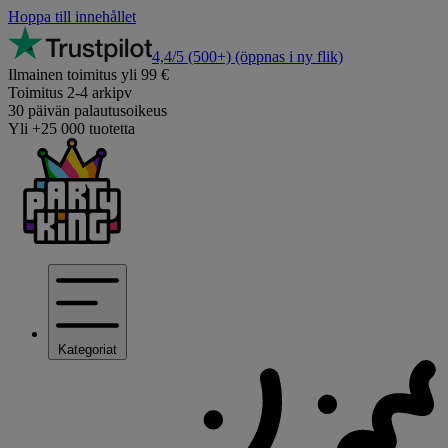
Hoppa till innehållet
4,4/5
(500+)
(öppnas i ny flik)
Ilmainen toimitus yli 99 €
Toimitus 2-4 arkipv
30 päivän palautusoikeus
Yli +25 000 tuotetta
Kategoriat