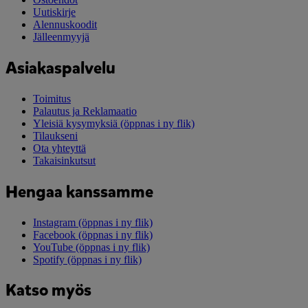
Uutiskirje
Alennuskoodit
Jälleenmyyjä
Asiakaspalvelu
Toimitus
Palautus ja Reklamaatio
Yleisiä kysymyksiä
(öppnas i ny flik)
Tilaukseni
Ota yhteyttä
Takaisinkutsut
Hengaa kanssamme
Instagram
(öppnas i ny flik)
Facebook
(öppnas i ny flik)
YouTube
(öppnas i ny flik)
Spotify
(öppnas i ny flik)
Katso myös