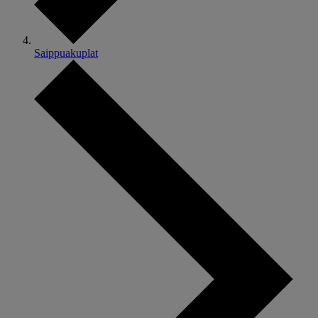
Saippuakuplat