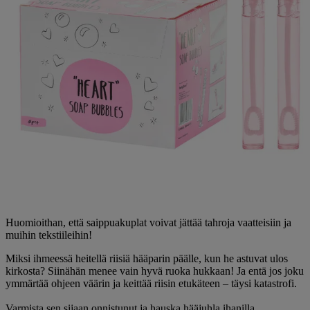
Huomioithan, että saippuakuplat voivat jättää tahroja vaatteisiin ja
muihin tekstiileihin!
Miksi ihmeessä heitellä riisiä hääparin päälle, kun he astuvat ulos
kirkosta? Siinähän menee vain hyvä ruoka hukkaan! Ja entä jos joku
ymmärtää ohjeen väärin ja keittää riisin etukäteen – täysi katastrofi.
Varmista sen sijaan onnistunut ja hauska hääjuhla ihanilla