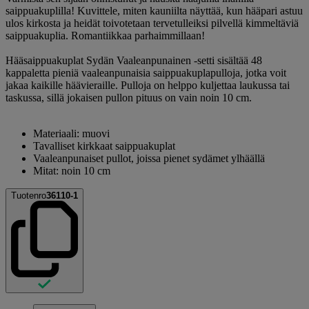
saippuakuplilla! Kuvittele, miten kauniilta näyttää, kun hääpari astuu
ulos kirkosta ja heidät toivotetaan tervetulleiksi pilvellä kimmeltäviä
saippuakuplia. Romantiikkaa parhaimmillaan!
Hääsaippuakuplat Sydän Vaaleanpunainen -setti sisältää 48
kappaletta pieniä vaaleanpunaisia saippuakuplapulloja, jotka voit
jakaa kaikille häävieraille. Pulloja on helppo kuljettaa laukussa tai
taskussa, sillä jokaisen pullon pituus on vain noin 10 cm.
Materiaali: muovi
Tavalliset kirkkaat saippuakuplat
Vaaleanpunaiset pullot, joissa pienet sydämet ylhäällä
Mitat: noin 10 cm
Tuotenro
36110-1