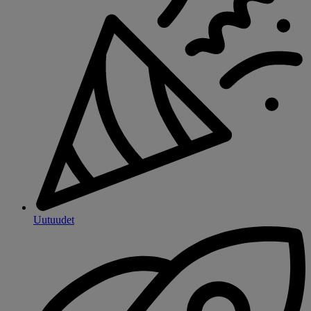
Uutuudet