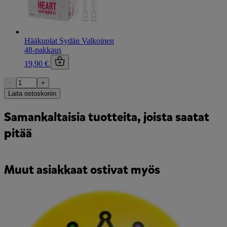
Hääkuplat Sydän Valkoinen
48-pakkaus
19,90 €
−
+
Laita ostoskoriin
Samankaltaisia tuotteita, joista saatat
pitää
Muut asiakkaat ostivat myös