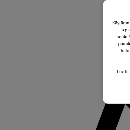
Käytämme
ja p
henkil
painik
halu
Lue lis