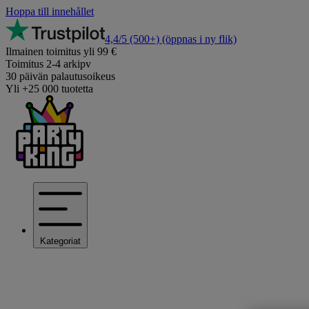
Hoppa till innehållet
4,4/5
(500+)
(öppnas i ny flik)
Ilmainen toimitus yli 99 €
Toimitus 2-4 arkipv
30 päivän palautusoikeus
Yli +25 000 tuotetta
Kategoriat