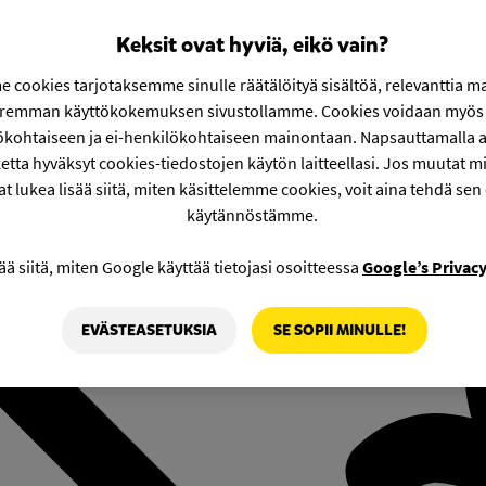
Keksit ovat hyviä, eikö vain?
 cookies tarjotaksemme sinulle räätälöityä sisältöä, relevanttia m
aremman käyttökokemuksen sivustollamme. Cookies voidaan myös 
ökohtaiseen ja ei-henkilökohtaiseen mainontaan. Napsauttamalla a
etta hyväksyt cookies-tiedostojen käytön laitteellasi. Jos muutat mie
at lukea lisää siitä, miten käsittelemme cookies, voit aina tehdä sen
käytännöstämme.
ää siitä, miten Google käyttää tietojasi osoitteessa
Google’s Privac
EVÄSTEASETUKSIA
SE SOPII MINULLE!