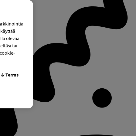
arkkinointia
käyttää
lla olevaa
ltäsi tai
 cookie-
y & Terms