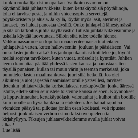
kunkin ruokailijan istumapaikan. Valikoimassamme on
käytännöllisiä juhlatarvikkeita, kuten kertakäyttöisiä pöytäliinoja,
joita ei tarvitse pestä, ja niihin yhteensopivia servettejä,
pöytäkoristeita ja alusia. Ja kyllä, löydät myös lasit, aterimet ja
lautaset, jos haluat panostaa täysillä. Onko juhlapyhä lähestymässä
ja sitä on tarkoitus juhlia näyttävästi? Tutustu juhlatarvikkeisiimme ja
uskalla käyttää luovuuttasi. Silloin siitä tulee todella hienoa.
Valikoimassamme on loputon määrä eriteemaisia tuotteita eri
juhlapäiviä varten, kuten halloweeniin, jouluun ja pääsiäiseen. Vai
onko lastenjuhlien aika? Jos jauhopeukaloitasi kutittelee jo, löydät
meiltä sopivat tarvikkeet, kuten vuoat, strösselit ja kynttilät. Juhlien
teema kannattaa päättää yhdessä lasten kanssa ja panostaa sitten
täysillä punaisen, kullan tai muun värin ja teeman merkeissä, joka
puhuttelee lasten maailmankuvaa juuri sillä hetkellä. Jos olet
aikuinen ja aiot järjestää naamiaiset omille ystävillesi, tarvitset
tietenkin juhlatarvikkeita koristellaksesi ruokapöydän, jonka ääressä
istutte, ellette sitten seurustele toistenne kanssa seisoen. Köynnökset
ja lippuviirinauhat, kertakäyttölasit, valonauhat ja kulhot niin boolille
kuin ruoalle on hyvä hankkia jo etukäteen. Jos haluat rajoittaa
vieraiden pääsyä tai piilottaa jonkin osan kodistasi, voit ripustaa
helposti jonkinlaisen verhon esimerkiksi ovenpieleen tai
kirjahyllyyn. Fiksujen juhlatarvikkeidemme avulla juhlat voivat
alkaa!
Lue lisää