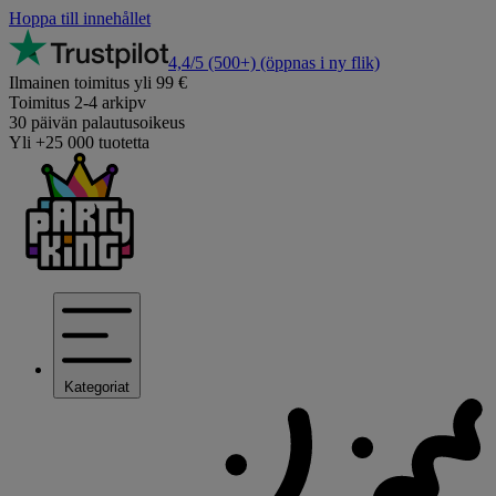
Hoppa till innehållet
4,4/5
(500+)
(öppnas i ny flik)
Ilmainen toimitus yli 99 €
Toimitus 2-4 arkipv
30 päivän palautusoikeus
Yli +25 000 tuotetta
Kategoriat