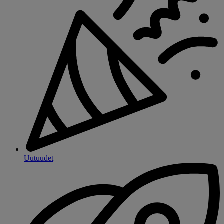
Uutuudet