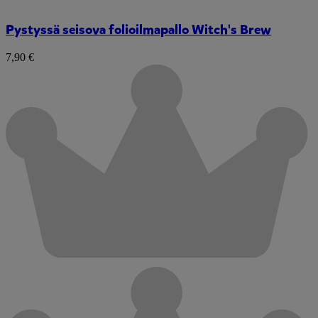
Pystyssä seisova folioilmapallo Witch's Brew
7,90 €