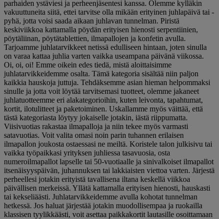
parhaiden ystäviesi ja perheenjäsentesi kanssa. Olemme kylläkin
vakuuttuneita siitä, ettei tarvitse olla mikään erityinen juhlapäivä tai -
pyhä, jotta voisi saada aikaan juhlavan tunnelman. Piristä
keskiviikkoa kattamalla pöydän erityisen hienosti serpentiinien,
pöytäliinan, pöytätablettien, ilmapallojen ja konfetin avulla.
Tarjoamme juhlatarvikkeet netissä edulliseen hintaan, joten sinulla
on varaa kattaa juhlia varten vaikka useampana päivänä viikossa.
Oi, oi, oi! Emme oikein edes tiedä, mistä aloittaisimme
juhlatarvikkeidemme osalta. Tämä kategoria sisältää niin paljon
kaikkia hauskoja juttuja. Tehdäksemme asian hieman helpommaksi
sinulle ja jotta voit löytää tarvitsemasi tuotteet, olemme jakaneet
juhlatuotteemme eri alakategorioihin, kuten leivonta, tapahtumat,
kortit, ilotulitteet ja paketoiminen. Uskallamme myös väittää, että
tästä kategoriasta löytyy jokaiselle jotakin, iästä riippumatta.
Viisivuotias rakastaa ilmapalloja ja niin tekee myös varmasti
satavuotias. Voit valita omasi noin parin tuhannen erilaisen
ilmapallon joukosta ostaessasi ne meiltä. Koristele talon julkisivu tai
vaikka työpaikkasi yrityksen juhliessa tasavuosia, osta
numeroilmapallot lapselle tai 50-vuotiaalle ja sinivalkoiset ilmapallot
itsenäisyyspäivän, juhannuksen tai lakkiaisten viettoa varten. Järjestä
perheellesi jotakin erityistä tavallisena iltana keskellä viikkoa
päivällisen merkeissä. Yllätä kattamalla erityisen hienosti, hauskasti
tai kekseliäästi. Juhlatarvikkeidemme avulla kohotat tunnelman
hetkessä. Jos haluat järjestää jotakin muodollisempaa ja ruokailla
klassisen tyylikkäästi, voit asettaa paikkakortit lautasille osoittamaan