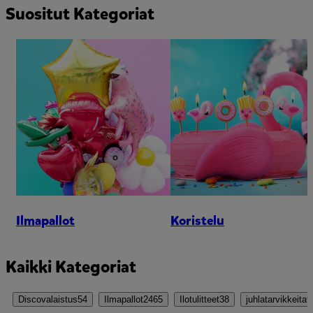
Suositut Kategoriat
Ilmapallot
Koristelu
Kaikki Kategoriat
Discovalaistus
54
Ilmapallot
2465
Ilotulitteet
38
juhlatarvikkeita
9