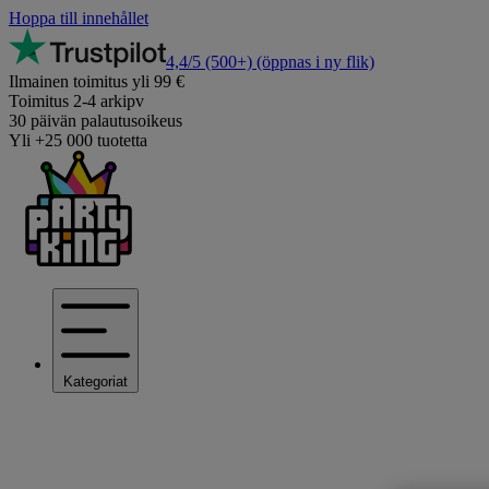
Hoppa till innehållet
4,4/5
(500+)
(öppnas i ny flik)
Ilmainen toimitus yli 99 €
Toimitus 2-4 arkipv
30 päivän palautusoikeus
Yli +25 000 tuotetta
Kategoriat