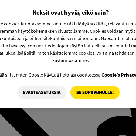
Keksit ovat hyviä, eikö vain?
 cookies tarjotaksemme sinulle räätälöityä sisältöä, relevanttia m
aremman käyttökokemuksen sivustollamme. Cookies voidaan myös 
ökohtaiseen ja ei-henkilökohtaiseen mainontaan. Napsauttamalla a
etta hyväksyt cookies-tiedostojen käytön laitteellasi. Jos muutat mie
at lukea lisää siitä, miten käsittelemme cookies, voit aina tehdä sen
käytännöstämme.
ää siitä, miten Google käyttää tietojasi osoitteessa
Google’s Privac
EVÄSTEASETUKSIA
SE SOPII MINULLE!