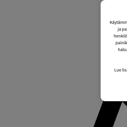
Käytämme
ja p
henkil
painik
halu
Lue lis