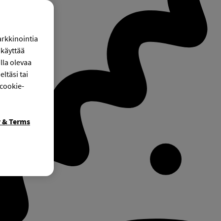
arkkinointia
käyttää
lla olevaa
ltäsi tai
 cookie-
y & Terms