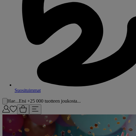
Suosituimmat
Hae...
Etsi +25 000 tuotteen joukosta...