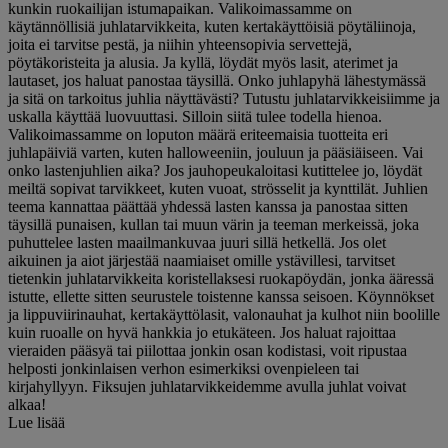
kunkin ruokailijan istumapaikan. Valikoimassamme on
käytännöllisiä juhlatarvikkeita, kuten kertakäyttöisiä pöytäliinoja,
joita ei tarvitse pestä, ja niihin yhteensopivia servettejä,
pöytäkoristeita ja alusia. Ja kyllä, löydät myös lasit, aterimet ja
lautaset, jos haluat panostaa täysillä. Onko juhlapyhä lähestymässä
ja sitä on tarkoitus juhlia näyttävästi? Tutustu juhlatarvikkeisiimme ja
uskalla käyttää luovuuttasi. Silloin siitä tulee todella hienoa.
Valikoimassamme on loputon määrä eriteemaisia tuotteita eri
juhlapäiviä varten, kuten halloweeniin, jouluun ja pääsiäiseen. Vai
onko lastenjuhlien aika? Jos jauhopeukaloitasi kutittelee jo, löydät
meiltä sopivat tarvikkeet, kuten vuoat, strösselit ja kynttilät. Juhlien
teema kannattaa päättää yhdessä lasten kanssa ja panostaa sitten
täysillä punaisen, kullan tai muun värin ja teeman merkeissä, joka
puhuttelee lasten maailmankuvaa juuri sillä hetkellä. Jos olet
aikuinen ja aiot järjestää naamiaiset omille ystävillesi, tarvitset
tietenkin juhlatarvikkeita koristellaksesi ruokapöydän, jonka ääressä
istutte, ellette sitten seurustele toistenne kanssa seisoen. Köynnökset
ja lippuviirinauhat, kertakäyttölasit, valonauhat ja kulhot niin boolille
kuin ruoalle on hyvä hankkia jo etukäteen. Jos haluat rajoittaa
vieraiden pääsyä tai piilottaa jonkin osan kodistasi, voit ripustaa
helposti jonkinlaisen verhon esimerkiksi ovenpieleen tai
kirjahyllyyn. Fiksujen juhlatarvikkeidemme avulla juhlat voivat
alkaa!
Lue lisää