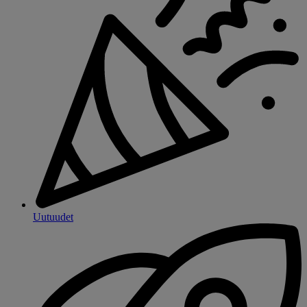
Uutuudet