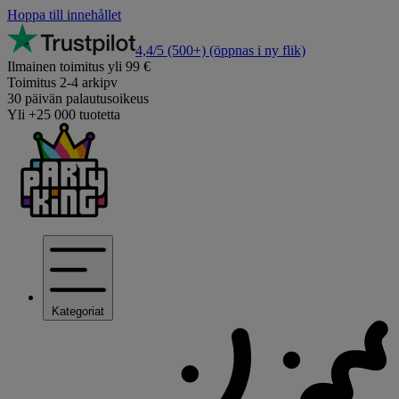
Hoppa till innehållet
4,4/5
(500+)
(öppnas i ny flik)
Ilmainen toimitus yli 99 €
Toimitus 2-4 arkipv
30 päivän palautusoikeus
Yli +25 000 tuotetta
Kategoriat