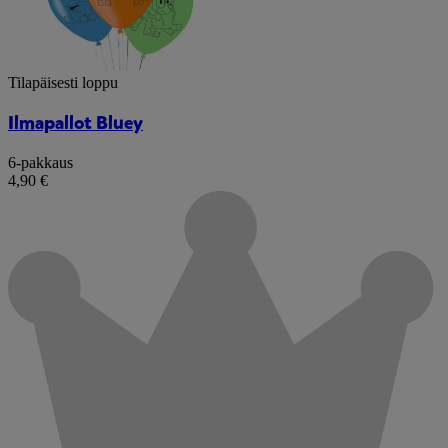
Tilapäisesti loppu
Ilmapallot Bluey
6-pakkaus
4,90 €