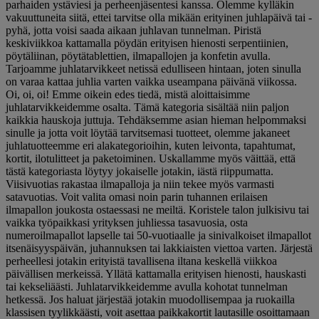
parhaiden ystäviesi ja perheenjäsentesi kanssa. Olemme kylläkin
vakuuttuneita siitä, ettei tarvitse olla mikään erityinen juhlapäivä tai -
pyhä, jotta voisi saada aikaan juhlavan tunnelman. Piristä
keskiviikkoa kattamalla pöydän erityisen hienosti serpentiinien,
pöytäliinan, pöytätablettien, ilmapallojen ja konfetin avulla.
Tarjoamme juhlatarvikkeet netissä edulliseen hintaan, joten sinulla
on varaa kattaa juhlia varten vaikka useampana päivänä viikossa.
Oi, oi, oi! Emme oikein edes tiedä, mistä aloittaisimme
juhlatarvikkeidemme osalta. Tämä kategoria sisältää niin paljon
kaikkia hauskoja juttuja. Tehdäksemme asian hieman helpommaksi
sinulle ja jotta voit löytää tarvitsemasi tuotteet, olemme jakaneet
juhlatuotteemme eri alakategorioihin, kuten leivonta, tapahtumat,
kortit, ilotulitteet ja paketoiminen. Uskallamme myös väittää, että
tästä kategoriasta löytyy jokaiselle jotakin, iästä riippumatta.
Viisivuotias rakastaa ilmapalloja ja niin tekee myös varmasti
satavuotias. Voit valita omasi noin parin tuhannen erilaisen
ilmapallon joukosta ostaessasi ne meiltä. Koristele talon julkisivu tai
vaikka työpaikkasi yrityksen juhliessa tasavuosia, osta
numeroilmapallot lapselle tai 50-vuotiaalle ja sinivalkoiset ilmapallot
itsenäisyyspäivän, juhannuksen tai lakkiaisten viettoa varten. Järjestä
perheellesi jotakin erityistä tavallisena iltana keskellä viikkoa
päivällisen merkeissä. Yllätä kattamalla erityisen hienosti, hauskasti
tai kekseliäästi. Juhlatarvikkeidemme avulla kohotat tunnelman
hetkessä. Jos haluat järjestää jotakin muodollisempaa ja ruokailla
klassisen tyylikkäästi, voit asettaa paikkakortit lautasille osoittamaan