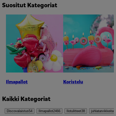
Suositut Kategoriat
Ilmapallot
Koristelu
Kaikki Kategoriat
Discovalaistus
54
Ilmapallot
2466
Ilotulitteet
38
juhlatarvikkeita
9