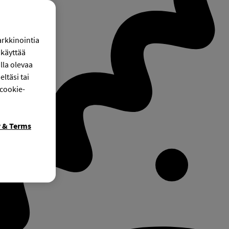
arkkinointia
käyttää
lla olevaa
ltäsi tai
 cookie-
y & Terms