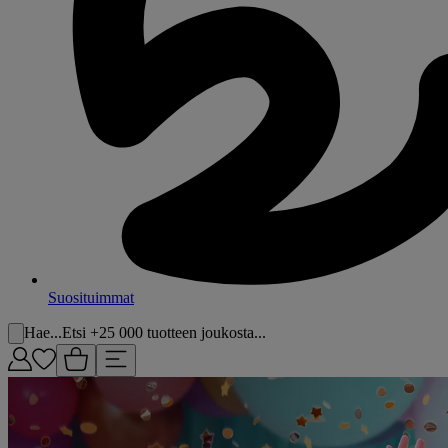
Suosituimmat
Hae...
Etsi +25 000 tuotteen joukosta...