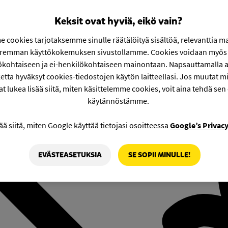
Keksit ovat hyviä, eikö vain?
 cookies tarjotaksemme sinulle räätälöityä sisältöä, relevanttia m
aremman käyttökokemuksen sivustollamme. Cookies voidaan myös 
ökohtaiseen ja ei-henkilökohtaiseen mainontaan. Napsauttamalla a
etta hyväksyt cookies-tiedostojen käytön laitteellasi. Jos muutat mie
at lukea lisää siitä, miten käsittelemme cookies, voit aina tehdä sen
käytännöstämme.
ää siitä, miten Google käyttää tietojasi osoitteessa
Google’s Privac
EVÄSTEASETUKSIA
SE SOPII MINULLE!