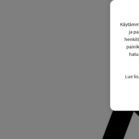
Käytämme
ja p
henkil
painik
halu
Lue lis