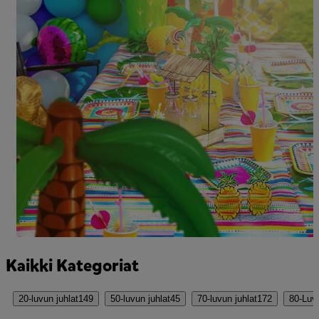
Kaikki Kategoriat
20-luvun juhlat
149
50-luvun juhlat
45
70-luvun juhlat
172
80-Luv