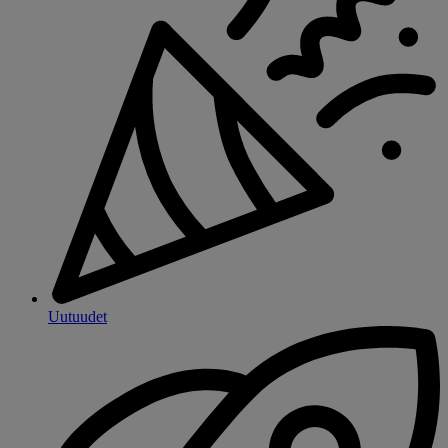
Uutuudet