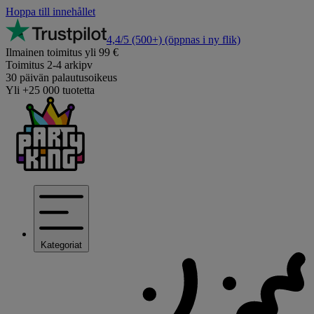
Hoppa till innehållet
4,4/5
(500+)
(öppnas i ny flik)
Ilmainen toimitus yli 99 €
Toimitus 2-4 arkipv
30 päivän palautusoikeus
Yli +25 000 tuotetta
Kategoriat