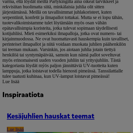
varma, että löydät meiltä Partykingilta aina oikeat tarvikkeet ja
rekvisiitan huolimatta siitä, minkälaisia juhlia olit sitten
järjestämässä. Meillä on tavallisimmat juhlakoristeet, kuten
serpentiinit, konfetit ja ilmapallot tottakai. Mutta se ei lopu tähän,
tuotevalikoimistamme tulet löytämään myös osan vähän
epätavallisimpia koristeita, jotka tulevat sopimaan täydellisesti
kotijuhliisi. Mieti esimerkiksi ilmapalloja, jotka ovat numero- tai
kirjainmuodossa. Ne ovat huomattavasti hauskempia kuin tavalliset,
perinteiset ilmapallot ja niitä voidaan muokata juhlien päähenkilön
tai teeman mukaan. Varsinkin, jos aiotaan juhlia jotain tiettyä
henkilöä tai syntymäpäivää, samoin kun nämä pallot soveltuvat
myös erinomaisesti uuden vuoden juhliin tai yritysjuhliin. Tästä
kategoriasta löydät mýös paljon jännittäviä UV-tuotteita kuten
lamppuja, jotka loistavat todella hienosti pimeässä. Tanssilattialle
tulee taatusti kuhinaa, kun UV-lamput loistavat pimeässä!
Lue lisää
Inspiraatiota
Kesäjuhlien hauskat teemat
Lue lisää