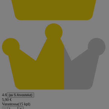
4.6
(av
5 Arvostelut
)
5,90 €
Varastossa
(15 kpl)
−
+