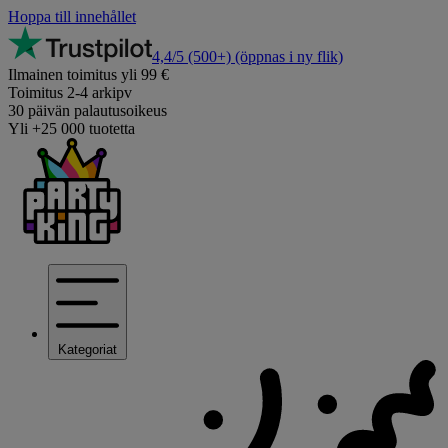
Hoppa till innehållet
4,4/5
(500+)
(öppnas i ny flik)
Ilmainen toimitus yli 99 €
Toimitus 2-4 arkipv
30 päivän palautusoikeus
Yli +25 000 tuotetta
Kategoriat