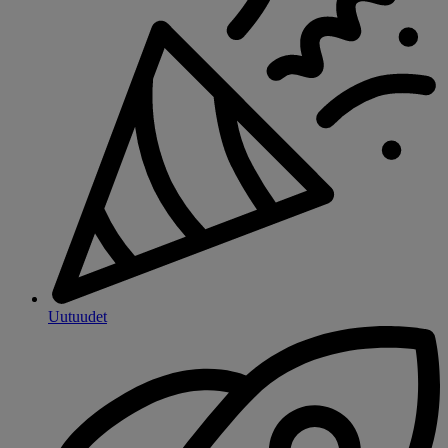
Uutuudet