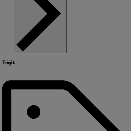
Tägit