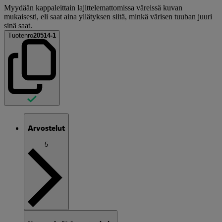
Myydään kappaleittain lajittelemattomissa väreissä kuvan
mukaisesti, eli saat aina yllätyksen siitä, minkä värisen tuuban juuri
sinä saat.
Tuotenro
20514-1
Arvostelut
5