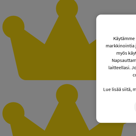
Käytämme co
markkinointia
myös käyt
Napsauttama
laitteellasi. 
c
Lue lisää siitä,