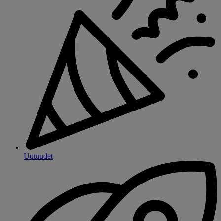
Uutuudet