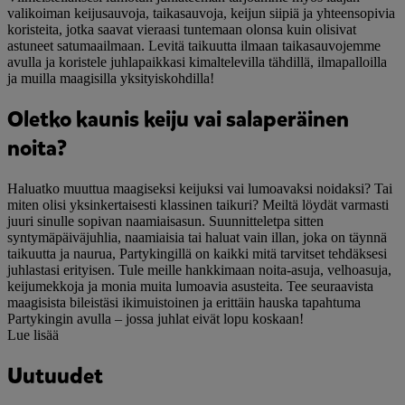
valikoiman keijusauvoja, taikasauvoja, keijun siipiä ja yhteensopivia
koristeita, jotka saavat vieraasi tuntemaan olonsa kuin olisivat
astuneet satumaailmaan. Levitä taikuutta ilmaan taikasauvojemme
avulla ja koristele juhlapaikkasi kimaltelevilla tähdillä, ilmapalloilla
ja muilla maagisilla yksityiskohdilla!
Oletko kaunis keiju vai salaperäinen
noita?
Haluatko muuttua maagiseksi keijuksi vai lumoavaksi noidaksi? Tai
miten olisi yksinkertaisesti klassinen taikuri? Meiltä löydät varmasti
juuri sinulle sopivan naamiaisasun. Suunnitteletpa sitten
syntymäpäiväjuhlia, naamiaisia tai haluat vain illan, joka on täynnä
taikuutta ja naurua, Partykingillä on kaikki mitä tarvitset tehdäksesi
juhlastasi erityisen. Tule meille hankkimaan noita-asuja, velhoasuja,
keijumekkoja ja monia muita lumoavia asusteita. Tee seuraavista
maagisista bileistäsi ikimuistoinen ja erittäin hauska tapahtuma
Partykingin avulla – jossa juhlat eivät lopu koskaan!
Lue lisää
Uutuudet