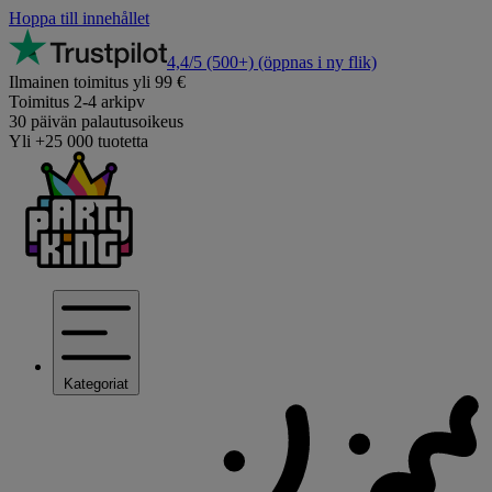
Hoppa till innehållet
4,4/5
(500+)
(öppnas i ny flik)
Ilmainen toimitus yli 99 €
Toimitus 2-4 arkipv
30 päivän palautusoikeus
Yli +25 000 tuotetta
Kategoriat