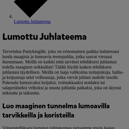
Lumottu Juhlateema
Lumottu Juhlateema
Tervetuloa Partykingille, joka on erinomainen paikka halutessasi
luoda maagisia ja lumoavia teemajuhlia, jotka saavat vieraasi
ihastumaan. Meillä on kaikki mitä tarvitset tehdäksesi juhlastasi
todella maagisen seikkailun! Täältä löydät kaiken tehdäksesi
juhlastasi täydellisen. Meillä on laaja valikoima noitapukuja, haltia-
ja keijuasuja sekä velhoasuja, jotka vievät juhlasi uudelle tasolle.
Pukeudu lumoavaksi keijuksi, voimakkaaksi noidaksi tai
salaperäiseksi velhoksi ja muuta juhlatila paikaksi, joka on täynnä
taikuutta ja taikuutta.
Luo maaginen tunnelma lumoavilla
tarvikkeilla ja koristeilla
Viimeistelläksesi lumotun juhlateeman tarjoamme myös laajan