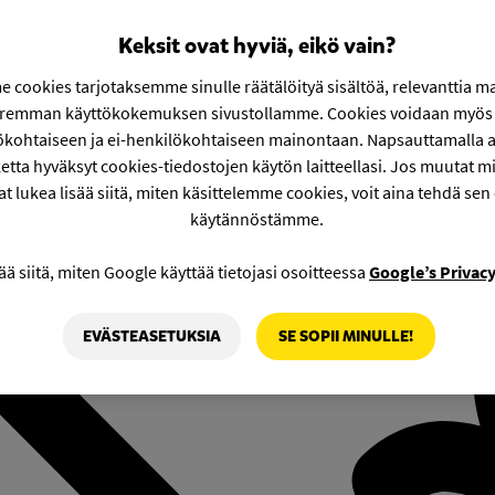
Keksit ovat hyviä, eikö vain?
 cookies tarjotaksemme sinulle räätälöityä sisältöä, relevanttia m
aremman käyttökokemuksen sivustollamme. Cookies voidaan myös 
ökohtaiseen ja ei-henkilökohtaiseen mainontaan. Napsauttamalla a
etta hyväksyt cookies-tiedostojen käytön laitteellasi. Jos muutat mie
at lukea lisää siitä, miten käsittelemme cookies, voit aina tehdä sen
käytännöstämme.
ää siitä, miten Google käyttää tietojasi osoitteessa
Google’s Privac
EVÄSTEASETUKSIA
SE SOPII MINULLE!