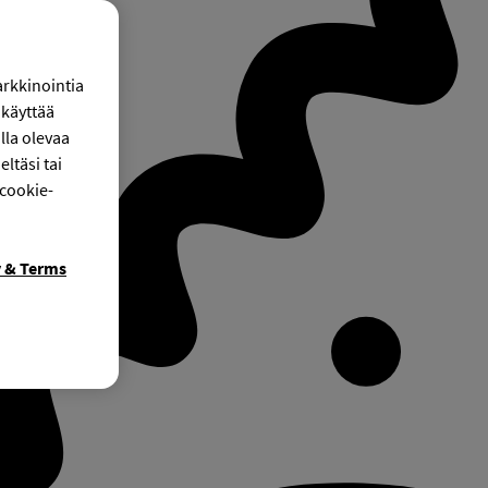
arkkinointia
käyttää
lla olevaa
ltäsi tai
 cookie-
y & Terms