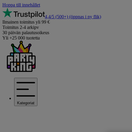
Hoppa till innehållet
4,4/5
(500+)
(öppnas i ny flik)
Ilmainen toimitus yli 99 €
Toimitus 2-4 arkipv
30 päivän palautusoikeus
Yli +25 000 tuotetta
Kategoriat