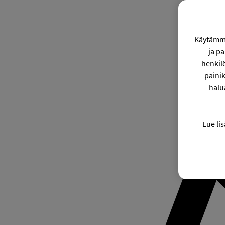
Käytämme
ja p
henkil
painik
halu
Lue lis