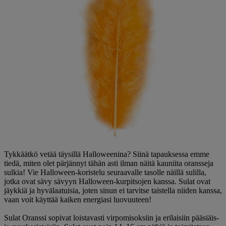
Tykkäätkö vetää täysillä Halloweenina? Siinä tapauksessa emme
tiedä, miten olet pärjännyt tähän asti ilman näitä kauniita oransseja
sulkia! Vie Halloween-koristelu seuraavalle tasolle näillä sulilla,
jotka ovat sävy sävyyn Halloween-kurpitsojen kanssa. Sulat ovat
jäykkiä ja hyvälaatuisia, joten sinun ei tarvitse taistella niiden kanssa,
vaan voit käyttää kaiken energiasi luovuuteen!
Sulat Oranssi sopivat loistavasti virpomisoksiin ja erilaisiin pääsiäis-