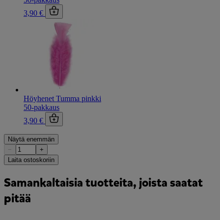
3,90 €
Höyhenet Tumma pinkki
50-pakkaus
3,90 €
Näytä enemmän
−
+
Laita ostoskoriin
Samankaltaisia tuotteita, joista saatat
pitää