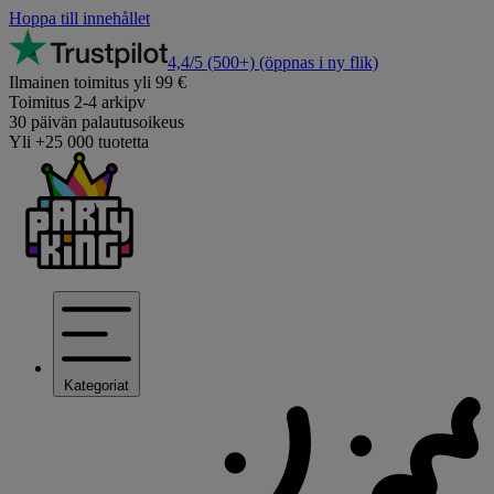
Hoppa till innehållet
4,4/5
(500+)
(öppnas i ny flik)
Ilmainen toimitus yli 99 €
Toimitus 2-4 arkipv
30 päivän palautusoikeus
Yli +25 000 tuotetta
Kategoriat