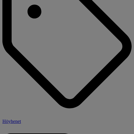
Höyhenet