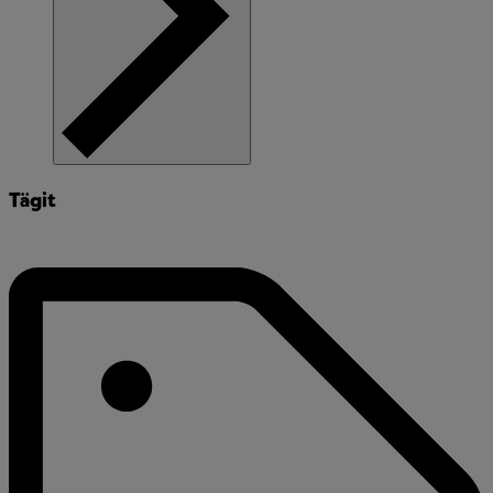
Tägit