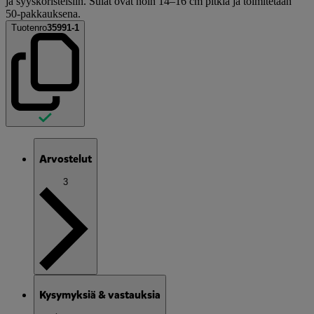
ja syyskoristeisiin. Sulat ovat noin 14–16 cm pitkiä ja toimitetaan
50-pakkauksena.
Tuotenro
35991-1
Arvostelut
3
Kysymyksiä & vastauksia