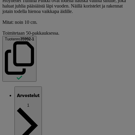
Höyhenet Tumma Pinkki ovat todella hauska valinta sinulle, joka
haluat juhlia pääsiäistä läpi vuoden. Näillä koristelet ja rakennat
jotain todella hienoa vaikkapa äidille.
Mitat: noin 10 cm.
Toimitetaan 50-pakkauksessa.
Tuotenro
35992-1
Arvostelut
1