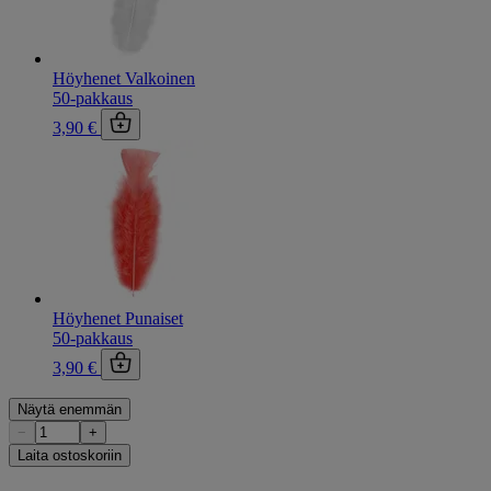
Höyhenet Valkoinen
50-pakkaus
3,90 €
Höyhenet Punaiset
50-pakkaus
3,90 €
Näytä enemmän
−
+
Laita ostoskoriin