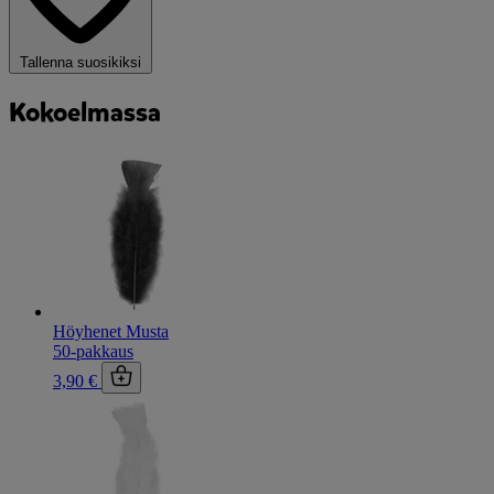
Tallenna suosikiksi
Kokoelmassa
Höyhenet Musta
50-pakkaus
3,90 €