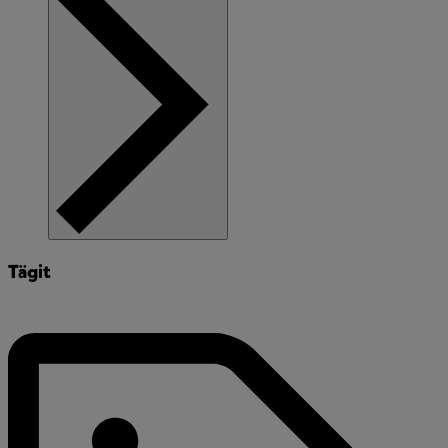
Tägit