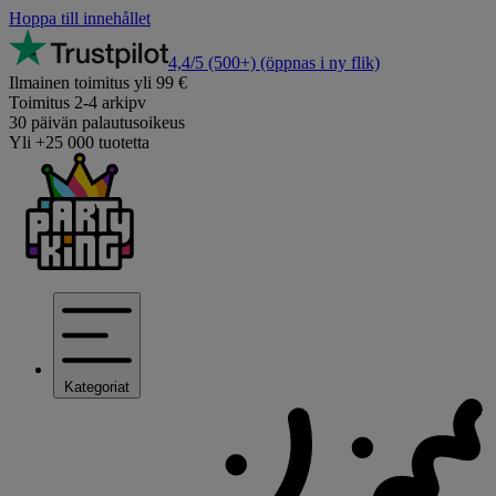
Hoppa till innehållet
4,4/5
(500+)
(öppnas i ny flik)
Ilmainen toimitus yli 99 €
Toimitus 2-4 arkipv
30 päivän palautusoikeus
Yli +25 000 tuotetta
Kategoriat