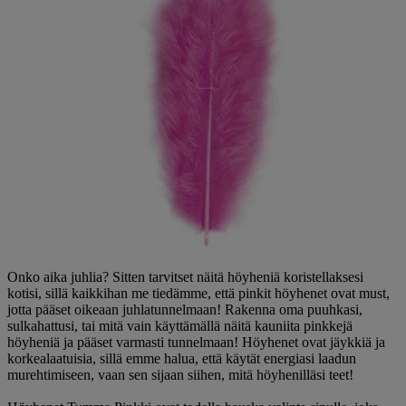
Onko aika juhlia? Sitten tarvitset näitä höyheniä koristellaksesi
kotisi, sillä kaikkihan me tiedämme, että pinkit höyhenet ovat must,
jotta pääset oikeaan juhlatunnelmaan! Rakenna oma puuhkasi,
sulkahattusi, tai mitä vain käyttämällä näitä kauniita pinkkejä
höyheniä ja pääset varmasti tunnelmaan! Höyhenet ovat jäykkiä ja
korkealaatuisia, sillä emme halua, että käytät energiasi laadun
murehtimiseen, vaan sen sijaan siihen, mitä höyhenilläsi teet!