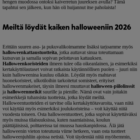
hengen muodossa ontoksi kaiverretun juureksen avulla? Tämä
tapahtui sen jälkeen, kun hän oli huijannut itse paholaista!
Meiltä löydät kaiken halloweeniin 2026
Erittäin suuren asu- ja pukuvalikoimamme lisäksi tarjoamme myös
halloweenkattaustuotteita
, jotka auttavat sinua toteuttamaan
kutsuvan ja samalla sopivan pelottavan kattauksen.
Halloweenkoristeiden
ilmeen tulee olla oikeanlainen, ja esimerkiksi
kertakäyttölautaset voivat ratkaista käytännöllisen puolen – juuri niin
kuin halloweenina kuuluu ollakin. Löydät myös mahtavat
huonekoristeet, ulkotiloihin tarkoitetut somisteet, erityiset
halloweenmakeiset, täysin ilmeesi muuttavat
halloween-piilolinssit
ja
halloweenmeikit
suurille ja pienille. Nämä ovat vain joitakin
esimerkkejä tuhansista tuotteista, jotka löydät meiltä.
Halloweentuotteiden ei tarvitse olla kertakäyttötavaroita, vaan niitä
voi käyttää myös esimerkiksi joulukoristeina – voit käyttää niitä
vuodesta toiseen. Osta halloweentuotteet, jotka sopivat käytettäväksi
myös muissa tilaisuuksissa, kuten naamiaisissa, koulun
päättäjäisissä, polttareissa tai muussa hauskanpidossa. Älä jätä
halloweenin vieton toteutusta viime hetkeen, vaan osta tuotteet
halloweenjuhliin ajoissa netistä. Voit täydentää niitä myöhemmin,