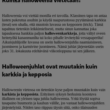
Kuinka halloweenia vietetään?
Halloweenia voi viettää monilla eri tavoilla. Klassinen tapa on antaa
lasten pukeutua asuihin ja käydä naapurustossa pyytämässä karkkia
(treat) sen uhalla, että muutoin luvassa on kepponen (trick). Tämä
tapahtuu tietenkin leikkimielisesti, mutta sinun kannattaa joka
tapauksessa hankkia paljon
halloweenkarkkeja
, jotta vältyt oveen
heitetyiltä kananmunilta tai koko pihalle levitetyltä vessapaperilta!
Aikuisjuhlijoille luvassa on usein halloweenjuhlia naamiaisineen,
juomineen ja karmivine juomineen. Nämä juhlat järjestetään usein
joko 31. lokakuuta edeltävänä viikonloppuna tai sen jälkeen.
Halloweenjuhlat ovat muutakin kuin
karkkia ja kepposia
Halloweenin vietossa on tietenkin kyse paljon muustakin kuin vain
karkista ja kepposista
. Erityinen syksyn herkuista koostuva
illallinen on yleinen tapa juhlia halloweenia. Yritä löytää sopiva
tasapaino huumorin ja kauhun välille, jos vastaat halloweenjuhlien
järjestelyistä. Niiden taso riippuu täysin siitä, onko tilaisuuden