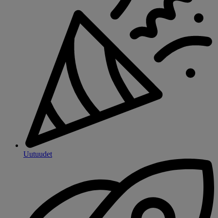
Uutuudet