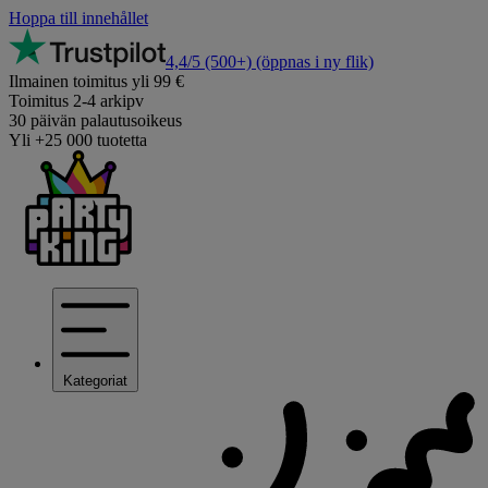
Hoppa till innehållet
4,4/5
(500+)
(öppnas i ny flik)
Ilmainen toimitus yli 99 €
Toimitus 2-4 arkipv
30 päivän palautusoikeus
Yli +25 000 tuotetta
Kategoriat