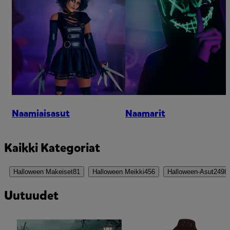
Naamiaisasut
Naamarit
Kaikki Kategoriat
Halloween Makeiset
81
Halloween Meikki
456
Halloween-Asut
2498
Uutuudet