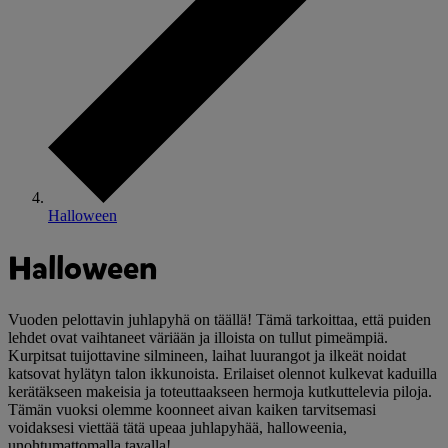
Halloween
Halloween
Vuoden pelottavin juhlapyhä on täällä! Tämä tarkoittaa, että puiden
lehdet ovat vaihtaneet väriään ja illoista on tullut pimeämpiä.
Kurpitsat tuijottavine silmineen, laihat luurangot ja ilkeät noidat
katsovat hylätyn talon ikkunoista. Erilaiset olennot kulkevat kaduilla
kerätäkseen makeisia ja toteuttaakseen hermoja kutkuttelevia piloja.
Tämän vuoksi olemme koonneet aivan kaiken tarvitsemasi
voidaksesi viettää tätä upeaa juhlapyhää, halloweenia,
unohtumattomalla tavalla!