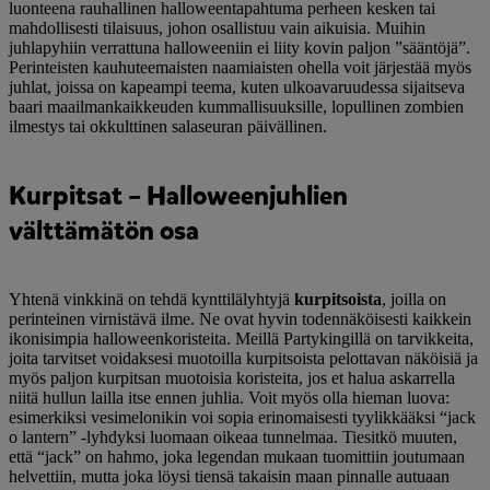
luonteena rauhallinen halloweentapahtuma perheen kesken tai
mahdollisesti tilaisuus, johon osallistuu vain aikuisia. Muihin
juhlapyhiin verrattuna halloweeniin ei liity kovin paljon ”sääntöjä”.
Perinteisten kauhuteemaisten naamiaisten ohella voit järjestää myös
juhlat, joissa on kapeampi teema, kuten ulkoavaruudessa sijaitseva
baari maailmankaikkeuden kummallisuuksille, lopullinen zombien
ilmestys tai okkulttinen salaseuran päivällinen.
Kurpitsat – Halloweenjuhlien
välttämätön osa
Yhtenä vinkkinä on tehdä kynttilälyhtyjä
kurpitsoista
, joilla on
perinteinen virnistävä ilme. Ne ovat hyvin todennäköisesti kaikkein
ikonisimpia halloweenkoristeita. Meillä Partykingillä on tarvikkeita,
joita tarvitset voidaksesi muotoilla kurpitsoista pelottavan näköisiä ja
myös paljon kurpitsan muotoisia koristeita, jos et halua askarrella
niitä hullun lailla itse ennen juhlia. Voit myös olla hieman luova:
esimerkiksi vesimelonikin voi sopia erinomaisesti tyylikkääksi “jack
o lantern” -lyhdyksi luomaan oikeaa tunnelmaa. Tiesitkö muuten,
että “jack” on hahmo, joka legendan mukaan tuomittiin joutumaan
helvettiin, mutta joka löysi tiensä takaisin maan pinnalle autuaan