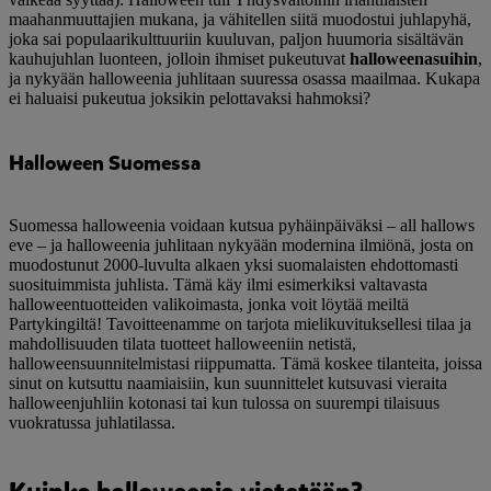
maahanmuuttajien mukana, ja vähitellen siitä muodostui juhlapyhä,
joka sai populaarikulttuuriin kuuluvan, paljon huumoria sisältävän
kauhujuhlan luonteen, jolloin ihmiset pukeutuvat
halloweenasuihin
,
ja nykyään halloweenia juhlitaan suuressa osassa maailmaa. Kukapa
ei haluaisi pukeutua joksikin pelottavaksi hahmoksi?
Halloween Suomessa
Suomessa halloweenia voidaan kutsua pyhäinpäiväksi – all hallows
eve – ja halloweenia juhlitaan nykyään modernina ilmiönä, josta on
muodostunut 2000-luvulta alkaen yksi suomalaisten ehdottomasti
suosituimmista juhlista. Tämä käy ilmi esimerkiksi valtavasta
halloweentuotteiden valikoimasta, jonka voit löytää meiltä
Partykingiltä! Tavoitteenamme on tarjota mielikuvituksellesi tilaa ja
mahdollisuuden tilata tuotteet halloweeniin netistä,
halloweensuunnitelmistasi riippumatta. Tämä koskee tilanteita, joissa
sinut on kutsuttu naamiaisiin, kun suunnittelet kutsuvasi vieraita
halloweenjuhliin kotonasi tai kun tulossa on suurempi tilaisuus
vuokratussa juhlatilassa.