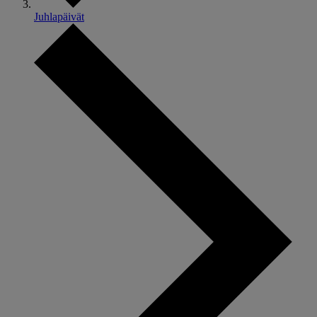
Juhlapäivät