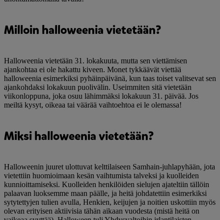
Milloin halloweenia vietetään?
Halloweenia vietetään 31. lokakuuta, mutta sen viettämisen
ajankohtaa ei ole hakattu kiveen. Monet tykkäävät viettää
halloweenia esimerkiksi pyhäinpäivänä, kun taas toiset valitsevat sen
ajankohdaksi lokakuun puolivälin. Useimmiten sitä vietetään
viikonloppuna, joka osuu lähimmäksi lokakuun 31. päivää. Jos
meiltä kysyt, oikeaa tai väärää vaihtoehtoa ei le olemassa!
Miksi halloweenia vietetään?
Halloweenin juuret ulottuvat kelttilaiseen Samhain-juhlapyhään, jota
vietettiin huomioimaan kesän vaihtumista talveksi ja kuolleiden
kunnioittamiseksi. Kuolleiden henkilöiden sielujen ajateltiin tällöin
palaavan luoksemme maan päälle, ja heitä johdatettiin esimerkiksi
sytytettyjen tulien avulla, Henkien, keijujen ja noitien uskottiin myös
olevan erityisen aktiivisia tähän aikaan vuodesta (mistä heitä on
vaikeaa syyttää). Halloween tuli Yhdysvaltoihin irlantilaisten