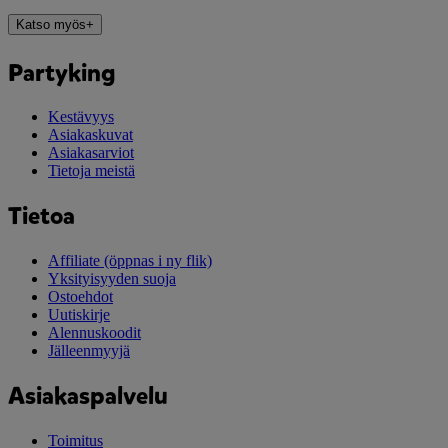
Katso myös
+
Partyking
Kestävyys
Asiakaskuvat
Asiakasarviot
Tietoja meistä
Tietoa
Affiliate
(öppnas i ny flik)
Yksityisyyden suoja
Ostoehdot
Uutiskirje
Alennuskoodit
Jälleenmyyjä
Asiakaspalvelu
Toimitus