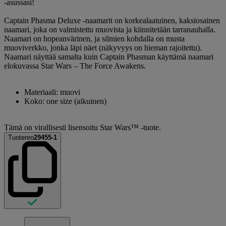
-asussasi!
Captain Phasma Deluxe -naamarit on korkealaatuinen, kaksiosainen
naamari, joka on valmistettu muovista ja kiinnitetään tarranauhalla.
Naamari on hopeanvärinen, ja silmien kohdalla on musta
muoviverkko, jonka läpi näet (näkyvyys on hieman rajoitettu).
Naamari näyttää samalta kuin Captain Phasman käyttämä naamari
elokuvassa Star Wars – The Force Awakens.
Materiaali: muovi
Koko: one size (aikuinen)
Tämä on virallisesti lisensoitu Star Wars™ -tuote.
Tuotenro
29455-1