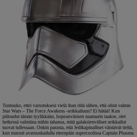
Tuntuuko, ettei varustuksesi vielä ihan riitä siihen, että olisit valmis
Star Wars – The Force Awakens -seikkailuun? Ei hätää! Kun
piiloudut tämän tyylikkään, hopeanvärisen naamarin taakse, olet
hetkessä valmiina mihin tahansa, mitä galaksienväliset seikkailut
tuovat tullessaan. Onkin parasta, että Jedikapinalliset väistävät tieltä,
kun marssit avaruuskadulla eteenpäin supercoolissa Captain Phasma