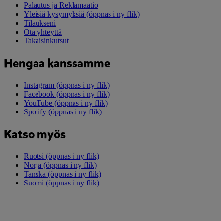
Palautus ja Reklamaatio
Yleisiä kysymyksiä
(öppnas i ny flik)
Tilaukseni
Ota yhteyttä
Takaisinkutsut
Hengaa kanssamme
Instagram
(öppnas i ny flik)
Facebook
(öppnas i ny flik)
YouTube
(öppnas i ny flik)
Spotify
(öppnas i ny flik)
Katso myös
Ruotsi
(öppnas i ny flik)
Norja
(öppnas i ny flik)
Tanska
(öppnas i ny flik)
Suomi
(öppnas i ny flik)