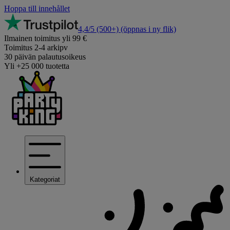
Hoppa till innehållet
4,4/5
(500+)
(öppnas i ny flik)
Ilmainen toimitus yli 99 €
Toimitus 2-4 arkipv
30 päivän palautusoikeus
Yli +25 000 tuotetta
Kategoriat