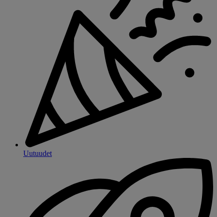
Uutuudet