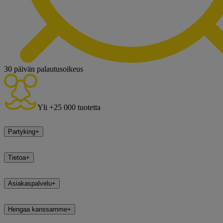
30 päivän palautusoikeus
Yli +25 000 tuotetta
Partyking
+
Tietoa
+
Asiakaspalvelu
+
Hengaa kanssamme
+