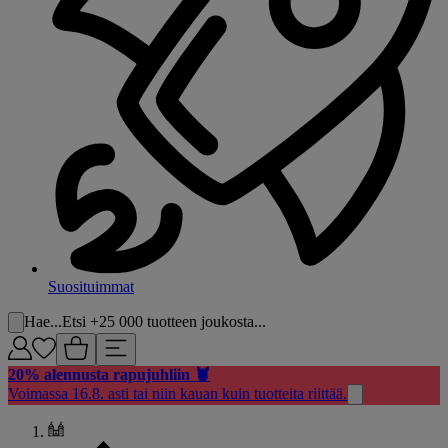
Suosituimmat
Hae...
Etsi +25 000 tuotteen joukosta...
20% alennusta rapujuhliin 🦞
Voimassa 16.8. asti tai niin kauan kuin tuotteita riittää.