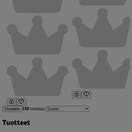
198
osumaa
Suodatin
Tuotteet