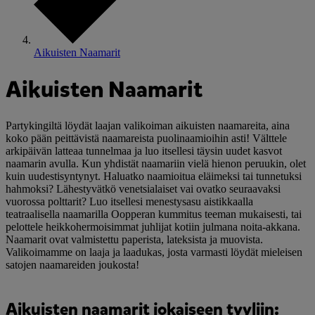
Aikuisten Naamarit
Aikuisten Naamarit
Partykingiltä löydät laajan valikoiman aikuisten naamareita, aina
koko pään peittävistä naamareista puolinaamioihin asti! Välttele
arkipäivän latteaa tunnelmaa ja luo itsellesi täysin uudet kasvot
naamarin avulla. Kun yhdistät naamariin vielä hienon peruukin, olet
kuin uudestisyntynyt. Haluatko naamioitua eläimeksi tai tunnetuksi
hahmoksi? Lähestyvätkö venetsialaiset vai ovatko seuraavaksi
vuorossa polttarit? Luo itsellesi menestysasu aistikkaalla
teatraalisella naamarilla Oopperan kummitus teeman mukaisesti, tai
pelottele heikkohermoisimmat juhlijat kotiin julmana noita-akkana.
Naamarit ovat valmistettu paperista, lateksista ja muovista.
Valikoimamme on laaja ja laadukas, josta varmasti löydät mieleisen
satojen naamareiden joukosta!
Aikuisten naamarit jokaiseen tyyliin: