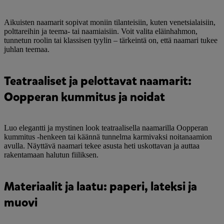
Aikuisten naamarit sopivat moniin tilanteisiin, kuten venetsialaisiin,
polttareihin ja teema- tai naamiaisiin. Voit valita eläinhahmon,
tunnetun roolin tai klassisen tyylin – tärkeintä on, että naamari tukee
juhlan teemaa.
Teatraaliset ja pelottavat naamarit:
Oopperan kummitus ja noidat
Luo elegantti ja mystinen look teatraalisella naamarilla Oopperan
kummitus -henkeen tai käännä tunnelma karmivaksi noitanaamion
avulla. Näyttävä naamari tekee asusta heti uskottavan ja auttaa
rakentamaan halutun fiiliksen.
Materiaalit ja laatu: paperi, lateksi ja
muovi