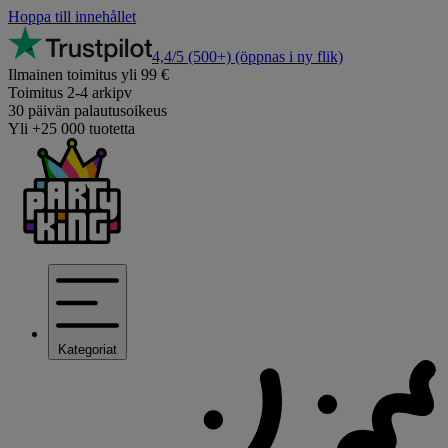
Hoppa till innehållet
4,4/5
(500+)
(öppnas i ny flik)
Ilmainen toimitus yli 99 €
Toimitus 2-4 arkipv
30 päivän palautusoikeus
Yli +25 000 tuotetta
Kategoriat