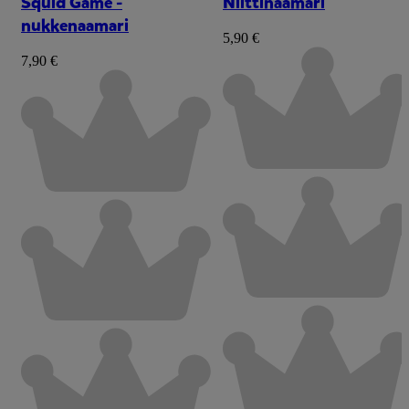
Squid Game -
Niittinaamari
nukkenaamari
5,90 €
7,90 €