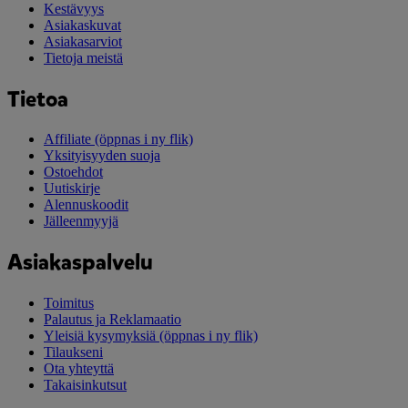
Kestävyys
Asiakaskuvat
Asiakasarviot
Tietoja meistä
Tietoa
Affiliate
(öppnas i ny flik)
Yksityisyyden suoja
Ostoehdot
Uutiskirje
Alennuskoodit
Jälleenmyyjä
Asiakaspalvelu
Toimitus
Palautus ja Reklamaatio
Yleisiä kysymyksiä
(öppnas i ny flik)
Tilaukseni
Ota yhteyttä
Takaisinkutsut