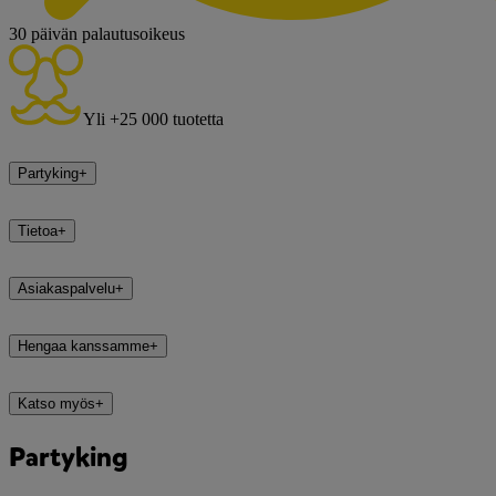
30 päivän palautusoikeus
Yli +25 000 tuotetta
Partyking
+
Tietoa
+
Asiakaspalvelu
+
Hengaa kanssamme
+
Katso myös
+
Partyking