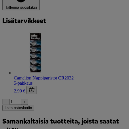
Tallenna suosikiksi
Lisätarvikkeet
Camelion Nappiparistot CR2032
5-pakkaus
2,90 €
−
+
Laita ostoskoriin
Samankaltaisia tuotteita, joista saatat