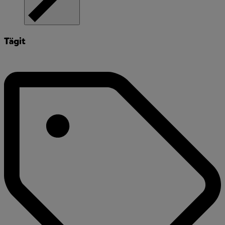
Tägit