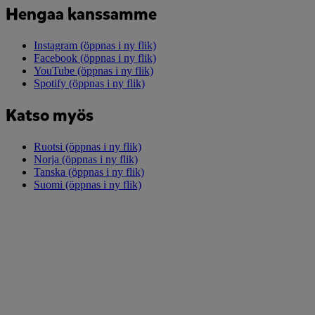
Hengaa kanssamme
Instagram
(öppnas i ny flik)
Facebook
(öppnas i ny flik)
YouTube
(öppnas i ny flik)
Spotify
(öppnas i ny flik)
Katso myös
Ruotsi
(öppnas i ny flik)
Norja
(öppnas i ny flik)
Tanska
(öppnas i ny flik)
Suomi
(öppnas i ny flik)