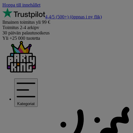
Hoppa till innehållet
4,4/5
(500+)
(öppnas i ny flik)
Ilmainen toimitus yli 99 €
Toimitus 2-4 arkipv
30 päivän palautusoikeus
Yli +25 000 tuotetta
Kategoriat