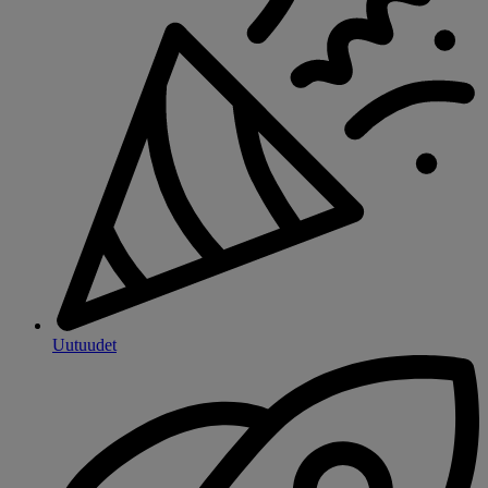
Uutuudet