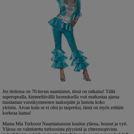
Jos tiedossa on 70-luvun naamiaiset, tässä on ratkaisu! Tällä
superupealla, kimmeltävällä luomuksella voit matkustaa ajassa
muutaman vuosikymmenen taaksepäin ja lumota koko
yleisön. Aivan kuin se ei olisi jo tarpeeksi, tämä on myös erittäin
korkeaa laatua!
Mama Mia Turkoosi Naamiaisasuun kuuluu yläosa, housut ja vyö.
Yläosa on valmistettu turkoosista plyysistä ja yhteensopivista