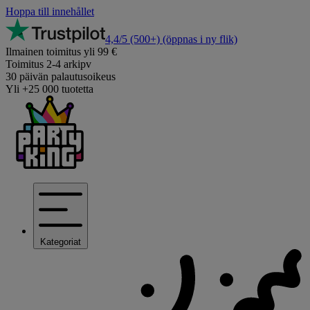
Hoppa till innehållet
4,4/5
(500+)
(öppnas i ny flik)
Ilmainen toimitus yli 99 €
Toimitus 2-4 arkipv
30 päivän palautusoikeus
Yli +25 000 tuotetta
Kategoriat