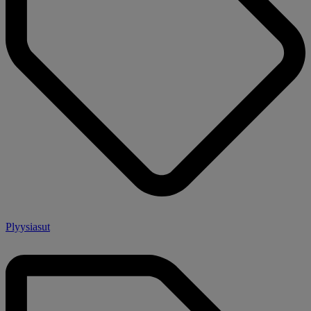
Plyysiasut