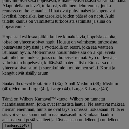
puhvihihoista sekä hopeisesta, kimaltelevasta osasta vatsan kohdalla.
Alapuolella on leveä, turkoosi, satiininen liehureunus, jonka
reunassa on hopeanauha. Hihat ovat puhvimaiset ja kapenevat
leveiksi, hopeisiksi kangasosiksi, joiden päässä on napit. Auki
taiteltu kaulus on valmistettu turkoosista satiinista ja siinä on
hopeareunus.
Hopeista keskiosaa pitkin kulkee kimaltelevia, hopeisia osioita,
joissa on yhteensopivat napit. Housut on valmistettu turkoosista,
joustavasta plyysistä ja vyötäröllä on resori, joka saa vaatteen
istumaan hyvin. Molemmissa housunlahkeissa on 3 kpl leveitä
satiiniliehureunuksia, joissa on hopeiset reunat. Vyö on leveä ja
valmistettu hopeisesta, kiiltävästä materiaalista. Etuosassa on
yhteensopiva, suuri ja suorakulmion muotoinen solki. Korut ja
kengät eivät sisälly asuun.
Saatavilla olevat koot: Small (36), Small-Medium (38), Medium
(40), Medium-Large (42), Large (44), Large-X-Large (46).
Tämä on Wilbers Karnaval™ -tuote. Wilbers on tunnettu
naamiaisasuistaan, jotka ovat fantastista laatua. Ne saattavat maksaa
hieman enemmän, mutta ne ovat täysin omassa luokassaan! Niitä ei
siis voi verratakaan muihin naamiaisasuihin. Kankaan laadun
ansiosta voit pestä vaatteet ja käyttää asua uudelleen ja uudelleen.
Tuotenro
33487