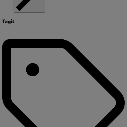
Tägit