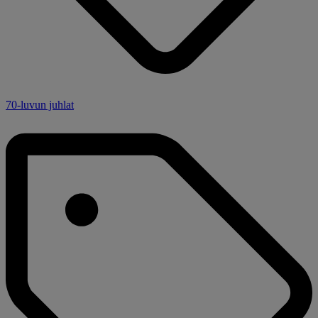
70-luvun juhlat