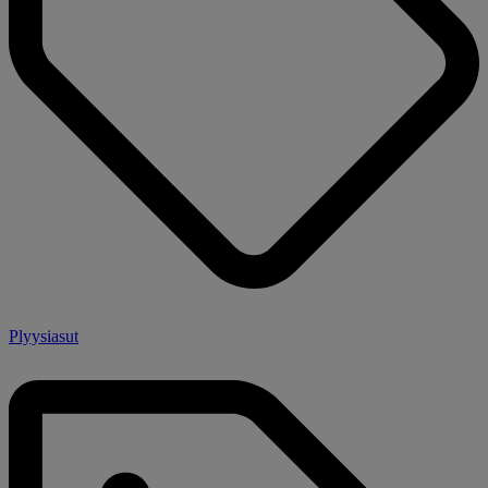
Plyysiasut