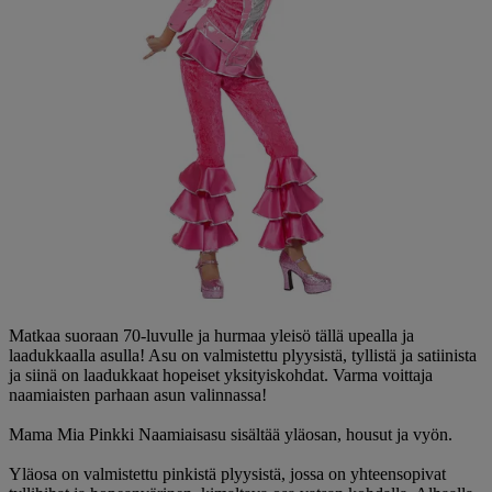
Matkaa suoraan 70-luvulle ja hurmaa yleisö tällä upealla ja
laadukkaalla asulla! Asu on valmistettu plyysistä, tyllistä ja satiinista
ja siinä on laadukkaat hopeiset yksityiskohdat. Varma voittaja
naamiaisten parhaan asun valinnassa!
Mama Mia Pinkki Naamiaisasu sisältää yläosan, housut ja vyön.
Yläosa on valmistettu pinkistä plyysistä, jossa on yhteensopivat