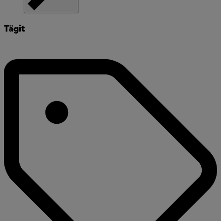
Tägit