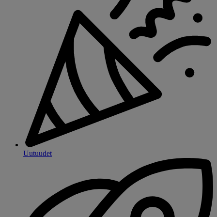
Uutuudet