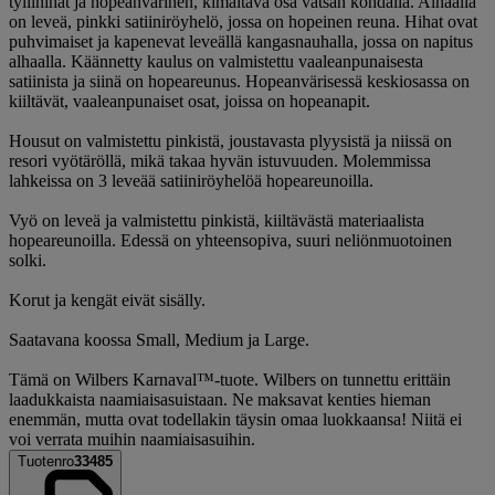
tyllihihat ja hopeanvärinen, kimaltava osa vatsan kohdalla. Alhaalla
on leveä, pinkki satiiniröyhelö, jossa on hopeinen reuna. Hihat ovat
puhvimaiset ja kapenevat leveällä kangasnauhalla, jossa on napitus
alhaalla. Käännetty kaulus on valmistettu vaaleanpunaisesta
satiinista ja siinä on hopeareunus. Hopeanvärisessä keskiosassa on
kiiltävät, vaaleanpunaiset osat, joissa on hopeanapit.
Housut on valmistettu pinkistä, joustavasta plyysistä ja niissä on
resori vyötäröllä, mikä takaa hyvän istuvuuden. Molemmissa
lahkeissa on 3 leveää satiiniröyhelöä hopeareunoilla.
Vyö on leveä ja valmistettu pinkistä, kiiltävästä materiaalista
hopeareunoilla. Edessä on yhteensopiva, suuri neliönmuotoinen
solki.
Korut ja kengät eivät sisälly.
Saatavana koossa Small, Medium ja Large.
Tämä on Wilbers Karnaval™-tuote. Wilbers on tunnettu erittäin
laadukkaista naamiaisasuistaan. Ne maksavat kenties hieman
enemmän, mutta ovat todellakin täysin omaa luokkaansa! Niitä ei
voi verrata muihin naamiaisasuihin.
Tuotenro
33485