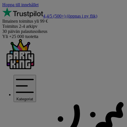
Hoppa till innehållet
4,4/5
(500+)
(öppnas i ny flik)
Ilmainen toimitus yli 99 €
Toimitus 2-4 arkipv
30 päivän palautusoikeus
Yli +25 000 tuotetta
Kategoriat