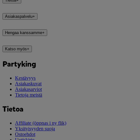
Tietoa
+
Asiakaspalvelu
+
Hengaa kanssamme
+
Katso myös
+
Partyking
Kestävyys
Asiakaskuvat
Asiakasarviot
Tietoja meistä
Tietoa
Affiliate
(öppnas i ny flik)
Yksityisyyden suoja
Ostoehdot
Uutiskirje