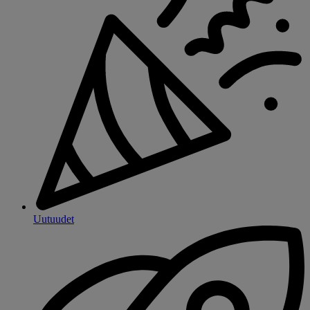
Uutuudet