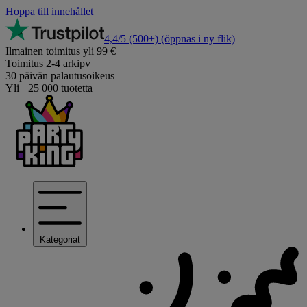
Hoppa till innehållet
4,4/5
(500+)
(öppnas i ny flik)
Ilmainen toimitus yli 99 €
Toimitus 2-4 arkipv
30 päivän palautusoikeus
Yli +25 000 tuotetta
Kategoriat