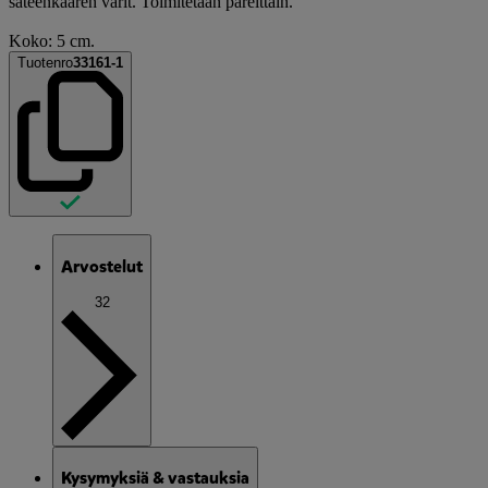
sateenkaaren värit. Toimitetaan pareittain.
Koko: 5 cm.
Tuotenro
33161-1
Arvostelut
32
Kysymyksiä & vastauksia