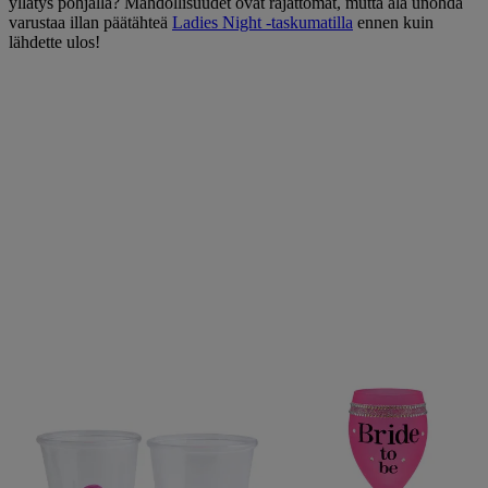
yllätys pohjalla? Mahdollisuudet ovat rajattomat, mutta älä unohda
varustaa illan päätähteä
Ladies Night -taskumatilla
ennen kuin
lähdette ulos!