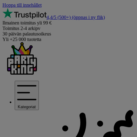
Hoppa till innehållet
4,4/5
(500+)
(öppnas i ny flik)
Ilmainen toimitus yli 99 €
Toimitus 2-4 arkipv
30 päivän palautusoikeus
Yli +25 000 tuotetta
Kategoriat