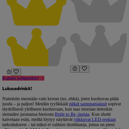
Kattaus polttareihin! ->
Luksusdrinkit!
Naimisiin mennään vain kerran (no, ehkä), joten kuohuvaa pitää
juoda – ja paljon! Meidän tyylikkäät
pitkät samppanjalasit
sopivat
täydellisesti ylelliseen kuohuvaan, kun taas morsian tietenkin
siemailee juomansa hienosta
Bride to Be -lasista
. Kun shotit
kaivetaan esiin, meiltä löytyy näyttävät
vilkkuvat LED-renkaat
tarkoitukseen – tai miksi et valitsisi shottilaseja, joissa on pieni