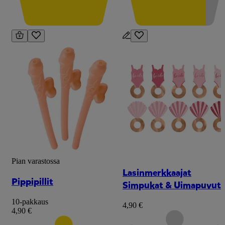
Pian varastossa
Lasinmerkkaajat
Pippipillit
Simpukat & Uimapuvut
10-pakkaus
4,90 €
4,90 €