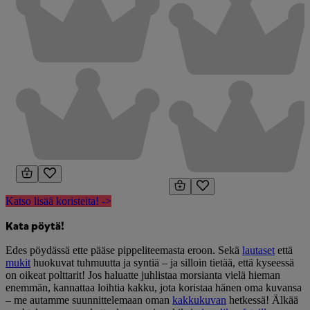
Katso lisää koristeita! ->
Kata pöytä!
Edes pöydässä ette pääse pippeliteemasta eroon. Sekä
lautaset
että
mukit
huokuvat tuhmuutta ja syntiä – ja silloin tietää, että kyseessä
on oikeat polttarit! Jos haluatte juhlistaa morsianta vielä hieman
enemmän, kannattaa loihtia kakku, jota koristaa hänen oma kuvansa
– me autamme suunnittelemaan oman
kakkukuvan
hetkessä! Älkää