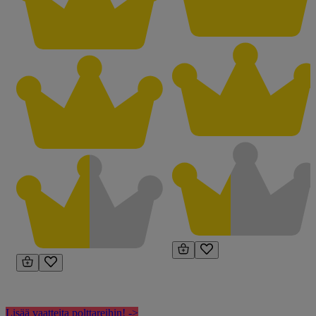
Lisää vaatteita polttareihin! ->