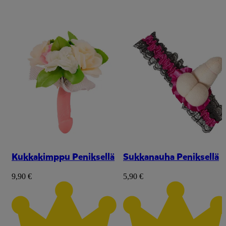
Kukkakimppu Peniksellä
Sukkanauha Peniksellä
9,90 €
5,90 €