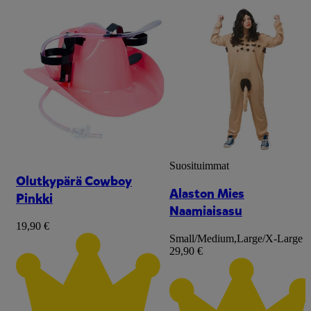
Suosituimmat
Olutkypärä Cowboy
Alaston Mies
Pinkki
Naamiaisasu
19,90 €
Small/Medium
,
Large/X-Large
29,90 €