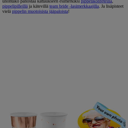
unohtako panostaa kattaukseen esimerkiksi
pippelikonfeteilla
,
pippelipilleillä
ja kätevillä
team bride -lasimerkkaajilla
. Ja lisäpisteet
vielä
pippelin muotoisista jääpaloista
!