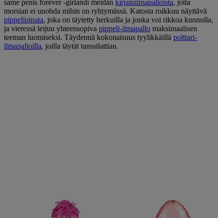
same penis forever -girlandi meidän
kirjainilmapalloista
, jotta
morsian ei unohda mihin on ryhtymässä. Katosta roikkuu näyttävä
pippelipinata
, joka on täytetty herkuilla ja jonka voi rikkoa kunnolla,
ja vieressä leijuu yhteensopiva
pippeli-ilmapallo
maksimaalisen
teeman luomiseksi. Täydennä kokonaisuus tyylikkäillä
polttari-
ilmapalloilla
, joilla täytät tanssilattian.