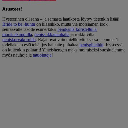
Asusteet!
Hysteerinen oli sana – ja samasta laatikosta löytyy tietenkin lisää!
Bride to be -huntu
on klassikko, mutta vie morsiamen look
seuraavalle tasolle esimerkiksi
peniksillä koristellulla
morsiuskimpulla
,
penissukkanauhalla
ja roikkuvilla
peniskorvakoruilla
. Rajat ovat vain mielikuvituksessa – emmekä
todellakaan estä teitä, jos haluatte puhaltaa
penispilleihin
. Kyseessä
on kuitenkin polttarit! Yhteishengen maksimoimiseksi suosittelemme
myös nauhoja ja
tatuointeja
!