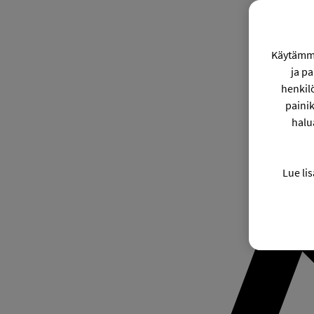
Käytämme
ja p
henkil
painik
halu
Lue lis