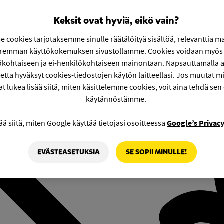
Keksit ovat hyviä, eikö vain?
 cookies tarjotaksemme sinulle räätälöityä sisältöä, relevanttia m
aremman käyttökokemuksen sivustollamme. Cookies voidaan myös 
ökohtaiseen ja ei-henkilökohtaiseen mainontaan. Napsauttamalla a
etta hyväksyt cookies-tiedostojen käytön laitteellasi. Jos muutat mie
at lukea lisää siitä, miten käsittelemme cookies, voit aina tehdä sen
käytännöstämme.
ää siitä, miten Google käyttää tietojasi osoitteessa
Google’s Privac
EVÄSTEASETUKSIA
SE SOPII MINULLE!