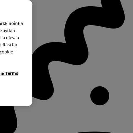
arkkinointia
käyttää
lla olevaa
ltäsi tai
 cookie-
y & Terms