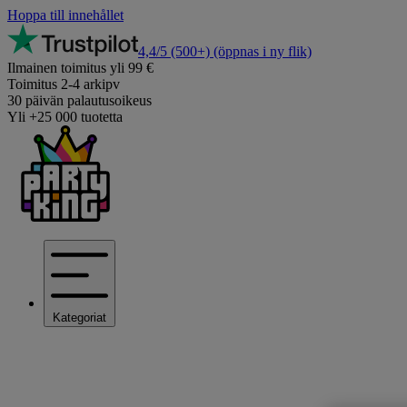
Hoppa till innehållet
4,4/5
(500+)
(öppnas i ny flik)
Ilmainen toimitus yli 99 €
Toimitus 2-4 arkipv
30 päivän palautusoikeus
Yli +25 000 tuotetta
Kategoriat