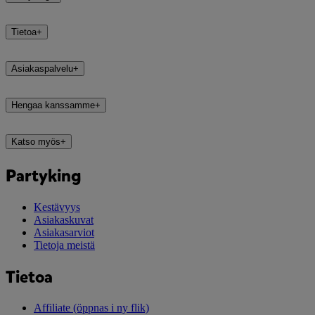
Tietoa
+
Asiakaspalvelu
+
Hengaa kanssamme
+
Katso myös
+
Partyking
Kestävyys
Asiakaskuvat
Asiakasarviot
Tietoja meistä
Tietoa
Affiliate
(öppnas i ny flik)