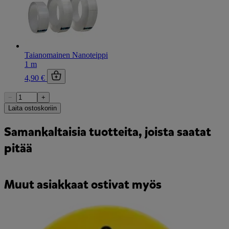
Taianomainen Nanoteippi
1 m
4,90 €
−
+
Laita ostoskoriin
Samankaltaisia tuotteita, joista saatat
pitää
Muut asiakkaat ostivat myös