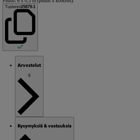
Pituus: 6 x 0,3 m (pituus x korkeus).
Tuotenro
25879-1
Arvostelut
9
Kysymyksiä & vastauksia