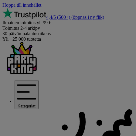
Hoppa till innehållet
4,4/5
(500+)
(öppnas i ny flik)
Ilmainen toimitus yli 99 €
Toimitus 2-4 arkipv
30 päivän palautusoikeus
Yli +25 000 tuotetta
Kategoriat