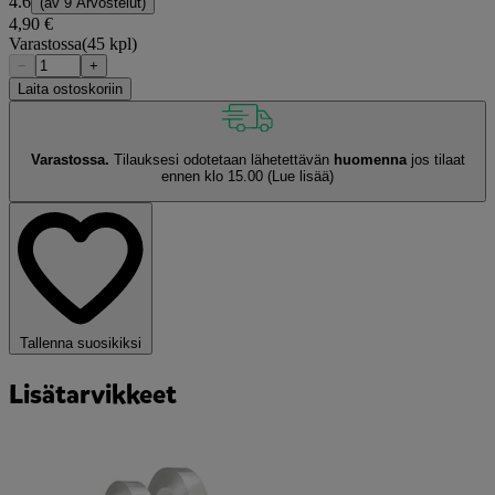
4.6
(av
9 Arvostelut
)
4,90 €
Varastossa
(45 kpl)
−
+
Laita ostoskoriin
Varastossa.
Tilauksesi odotetaan lähetettävän
huomenna
jos tilaat
ennen klo 15.00
(Lue lisää)
Tallenna suosikiksi
Lisätarvikkeet