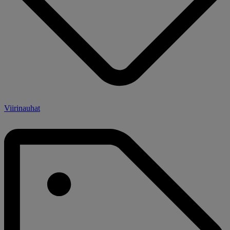
Viirinauhat