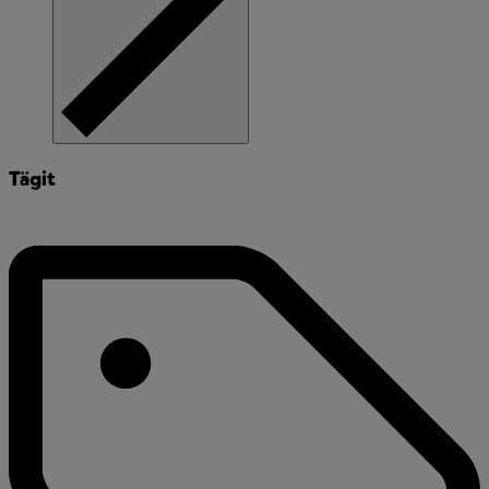
Tägit