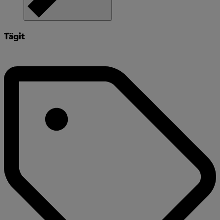
Tägit