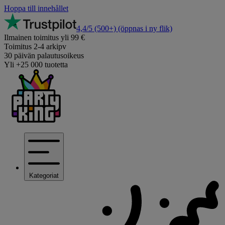
Hoppa till innehållet
4,4/5
(500+)
(öppnas i ny flik)
Ilmainen toimitus yli 99 €
Toimitus 2-4 arkipv
30 päivän palautusoikeus
Yli +25 000 tuotetta
Kategoriat