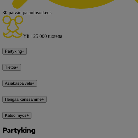
30 päivän palautusoikeus
Yli +25 000 tuotetta
Partyking
+
Tietoa
+
Asiakaspalvelu
+
Hengaa kanssamme
+
Katso myös
+
Partyking