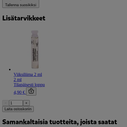
Tallenna suosikiksi
Lisätarvikkeet
Viiksiliima 2 ml
2 ml
Tilapäisesti loppu
4,90 €
−
+
Laita ostoskoriin
Samankaltaisia tuotteita, joista saatat