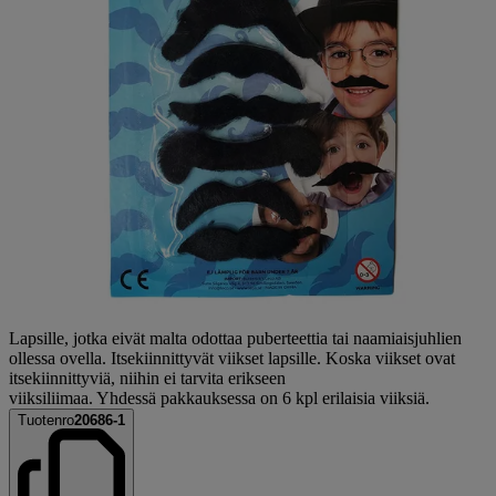
Lapsille, jotka eivät malta odottaa puberteettia tai naamiaisjuhlien
ollessa ovella. Itsekiinnittyvät viikset lapsille. Koska viikset ovat
itsekiinnittyviä, niihin ei tarvita erikseen
viiksiliimaa. Yhdessä pakkauksessa on 6 kpl erilaisia viiksiä.
Tuotenro
20686-1