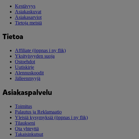
Kestävyys
Asiakaskuvat
Asiakasarviot
Tietoja meistä
Tietoa
Affiliate
(öppnas i ny flik)
Yksityisyyden suoja
Ostoehdot
Uutiskirje
Alennuskoodit
Jälleenmyyjä
Asiakaspalvelu
Toimitus
Palautus ja Reklamaatio
Yleisiä kysymyksiä
(öppnas i ny flik)
Tilaukseni
Ota yhteyttä
Takaisinkutsut