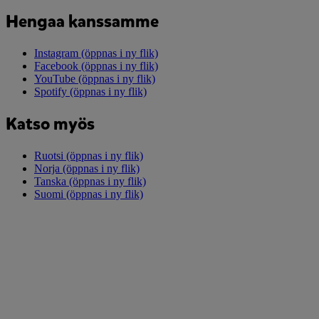
Hengaa kanssamme
Instagram
(öppnas i ny flik)
Facebook
(öppnas i ny flik)
YouTube
(öppnas i ny flik)
Spotify
(öppnas i ny flik)
Katso myös
Ruotsi
(öppnas i ny flik)
Norja
(öppnas i ny flik)
Tanska
(öppnas i ny flik)
Suomi
(öppnas i ny flik)