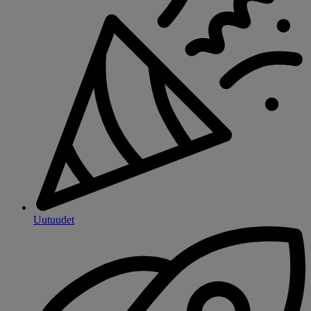
Uutuudet