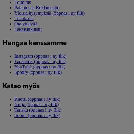
Toimitus
Palautus ja Reklamaatio
Yleisiä kysymyksiä
(öppnas i ny flik)
Tilaukseni
Ota yhteyttä
Takaisinkutsut
Hengaa kanssamme
Instagram
(öppnas i ny flik)
Facebook
(öppnas i ny flik)
YouTube
(öppnas i ny flik)
Spotify
(öppnas i ny flik)
Katso myös
Ruotsi
(öppnas i ny flik)
Norja
(öppnas i ny flik)
Tanska
(öppnas i ny flik)
Suomi
(öppnas i ny flik)