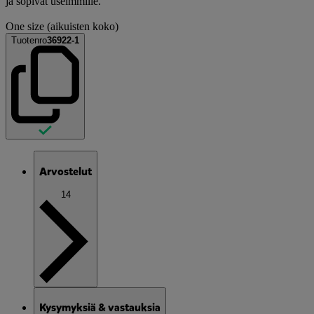
ja sopivat useimmille.
One size (aikuisten koko)
Tuotenro
36922-1
Arvostelut
14
Kysymyksiä & vastauksia