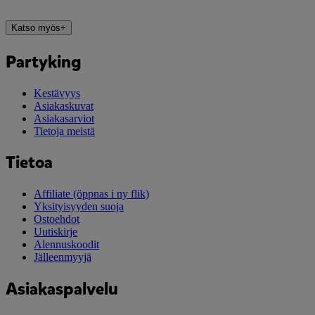
Katso myös
+
Partyking
Kestävyys
Asiakaskuvat
Asiakasarviot
Tietoja meistä
Tietoa
Affiliate
(öppnas i ny flik)
Yksityisyyden suoja
Ostoehdot
Uutiskirje
Alennuskoodit
Jälleenmyyjä
Asiakaspalvelu