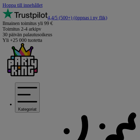
Hoppa till innehållet
4,4/5
(500+)
(öppnas i ny flik)
Ilmainen toimitus yli 99 €
Toimitus 2-4 arkipv
30 päivän palautusoikeus
Yli +25 000 tuotetta
Kategoriat