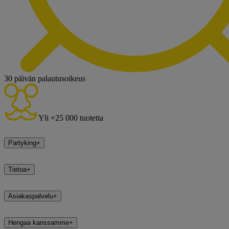
30 päivän palautusoikeus
Yli +25 000 tuotetta
Partyking
+
Tietoa
+
Asiakaspalvelu
+
Hengaa kanssamme
+