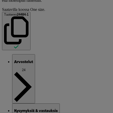
että molempiin ranteisiin.
Saatavilla koossa One size.
Tuotenro
24484-1
Arvostelut
24
Kysymyksiä & vastauksia