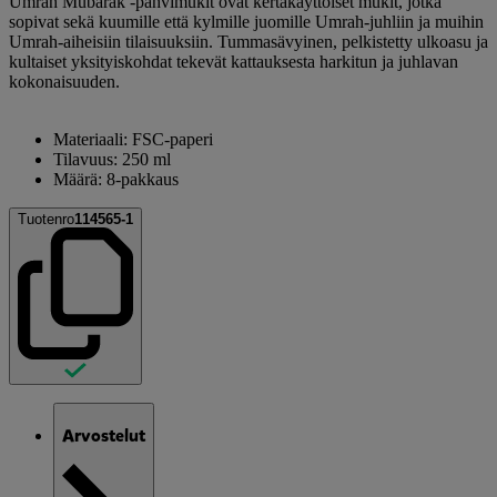
Umrah Mubarak -pahvimukit ovat kertakäyttöiset mukit, jotka
sopivat sekä kuumille että kylmille juomille Umrah-juhliin ja muihin
Umrah-aiheisiin tilaisuuksiin. Tummasävyinen, pelkistetty ulkoasu ja
kultaiset yksityiskohdat tekevät kattauksesta harkitun ja juhlavan
kokonaisuuden.
Materiaali: FSC-paperi
Tilavuus: 250 ml
Määrä: 8-pakkaus
Tuotenro
114565-1
Arvostelut