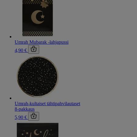
Umrah Mubarak -lahjapussi
4,90 €
Umrah-kultaiset tähtipahvilautaset
8-pakkaus
5,90 €