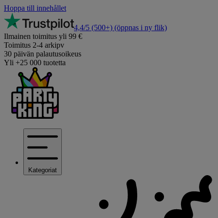
Hoppa till innehållet
4,4/5
(500+)
(öppnas i ny flik)
Ilmainen toimitus yli 99 €
Toimitus 2-4 arkipv
30 päivän palautusoikeus
Yli +25 000 tuotetta
Kategoriat