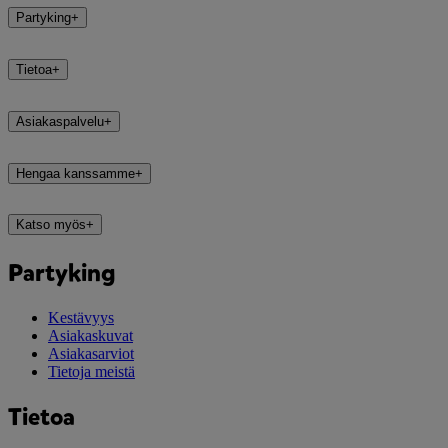
Partyking
+
Tietoa
+
Asiakaspalvelu
+
Hengaa kanssamme
+
Katso myös
+
Partyking
Kestävyys
Asiakaskuvat
Asiakasarviot
Tietoja meistä
Tietoa