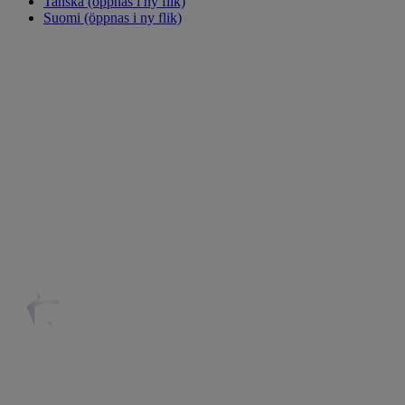
Tanska
(öppnas i ny flik)
Suomi
(öppnas i ny flik)