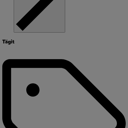
Tägit