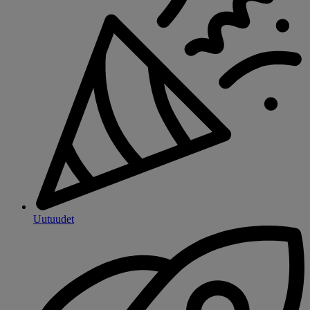
Uutuudet