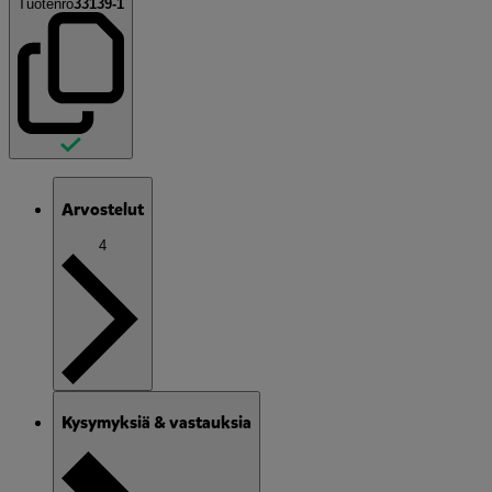
Tuotenro
33139-1
Arvostelut
4
Kysymyksiä & vastauksia