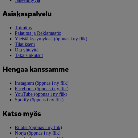
Jälleenmyyjä
Asiakaspalvelu
Toimitus
Palautus ja Reklamaatio
Yleisiä kysymyksiä
(öppnas i ny flik)
Tilaukseni
Ota yhteyttä
Takaisinkutsut
Hengaa kanssamme
Instagram
(öppnas i ny flik)
Facebook
(öppnas i ny flik)
YouTube
(öppnas i ny flik)
Spotify
(öppnas i ny flik)
Katso myös
Ruotsi
(öppnas i ny flik)
Norja
(öppnas i ny flik)