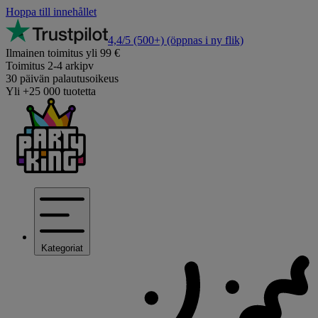
Hoppa till innehållet
4,4/5
(500+)
(öppnas i ny flik)
Ilmainen toimitus yli 99 €
Toimitus 2-4 arkipv
30 päivän palautusoikeus
Yli +25 000 tuotetta
Kategoriat