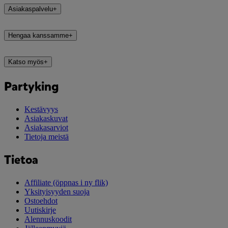
Asiakaspalvelu
+
Hengaa kanssamme
+
Katso myös
+
Partyking
Kestävyys
Asiakaskuvat
Asiakasarviot
Tietoja meistä
Tietoa
Affiliate
(öppnas i ny flik)
Yksityisyyden suoja
Ostoehdot
Uutiskirje
Alennuskoodit