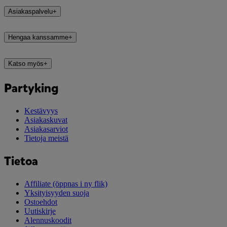
Asiakaspalvelu
+
Hengaa kanssamme
+
Katso myös
+
Partyking
Kestävyys
Asiakaskuvat
Asiakasarviot
Tietoja meistä
Tietoa
Affiliate
(öppnas i ny flik)
Yksityisyyden suoja
Ostoehdot
Uutiskirje
Alennuskoodit