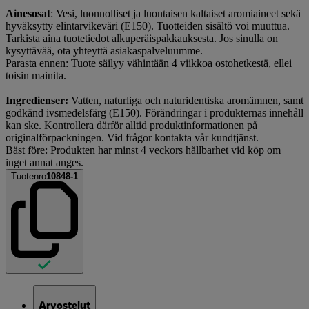
Ainesosat
: Vesi, luonnolliset ja luontaisen kaltaiset aromiaineet sekä
hyväksytty elintarvikeväri (E150). Tuotteiden sisältö voi muuttua.
Tarkista aina tuotetiedot alkuperäispakkauksesta. Jos sinulla on
kysyttävää, ota yhteyttä asiakaspalveluumme.
Parasta ennen: Tuote säilyy vähintään 4 viikkoa ostohetkestä, ellei
toisin mainita.
Ingredienser:
Vatten, naturliga och naturidentiska aromämnen, samt
godkänd ivsmedelsfärg (E150). Förändringar i produkternas innehåll
kan ske. Kontrollera därför alltid produktinformationen på
originalförpackningen. Vid frågor kontakta vår kundtjänst.
Bäst före: Produkten har minst 4 veckors hållbarhet vid köp om
inget annat anges.
Tuotenro
10848-1
Arvostelut