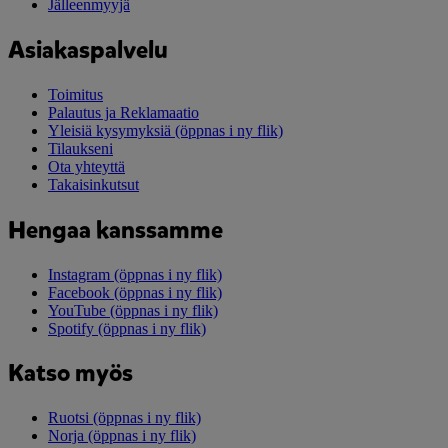
Jälleenmyyjä
Asiakaspalvelu
Toimitus
Palautus ja Reklamaatio
Yleisiä kysymyksiä
(öppnas i ny flik)
Tilaukseni
Ota yhteyttä
Takaisinkutsut
Hengaa kanssamme
Instagram
(öppnas i ny flik)
Facebook
(öppnas i ny flik)
YouTube
(öppnas i ny flik)
Spotify
(öppnas i ny flik)
Katso myös
Ruotsi
(öppnas i ny flik)
Norja
(öppnas i ny flik)