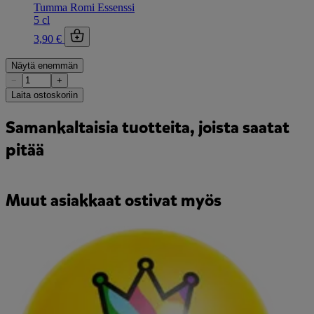
Tumma Romi Essenssi
5 cl
3,90 €
Näytä enemmän
−
+
Laita ostoskoriin
Samankaltaisia tuotteita, joista saatat
pitää
Muut asiakkaat ostivat myös