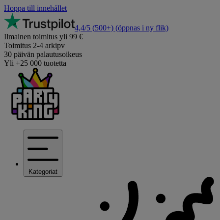
Hoppa till innehållet
4,4/5
(500+)
(öppnas i ny flik)
Ilmainen toimitus yli 99 €
Toimitus 2-4 arkipv
30 päivän palautusoikeus
Yli +25 000 tuotetta
Kategoriat