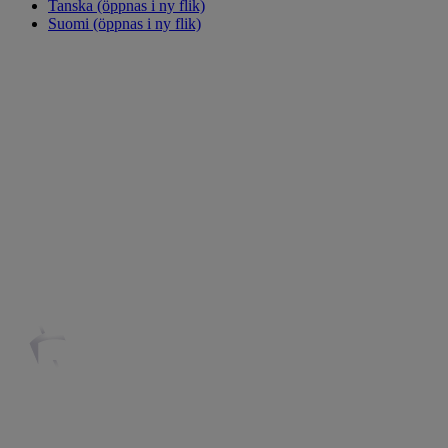
Tanska
(öppnas i ny flik)
Suomi
(öppnas i ny flik)