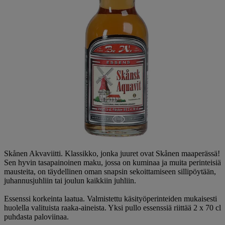
Skånen Akvaviitti. Klassikko, jonka juuret ovat Skånen maaperässä!
Sen hyvin tasapainoinen maku, jossa on kuminaa ja muita perinteisiä
mausteita, on täydellinen oman snapsin sekoittamiseen sillipöytään,
juhannusjuhliin tai joulun kaikkiin juhliin.
Essenssi korkeinta laatua. Valmistettu käsityöperinteiden mukaisesti
huolella valituista raaka-aineista. Yksi pullo essenssiä riittää 2 x 70 cl
puhdasta paloviinaa.