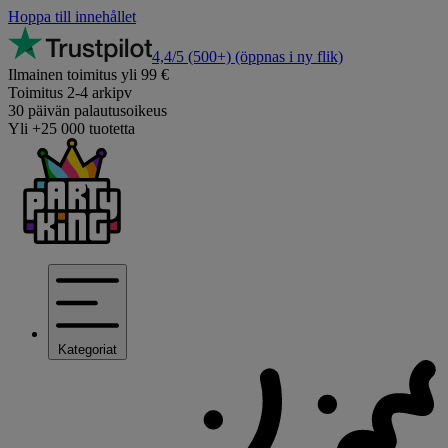
Hoppa till innehållet
4,4/5
(500+)
(öppnas i ny flik)
Ilmainen toimitus yli 99 €
Toimitus 2-4 arkipv
30 päivän palautusoikeus
Yli +25 000 tuotetta
Kategoriat