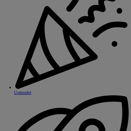
Uutuudet