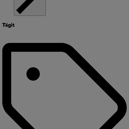
Tägit