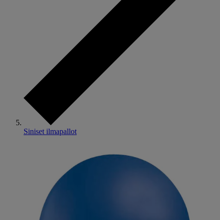
Siniset ilmapallot