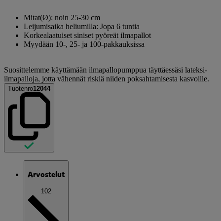
Mitat(Ø): noin 25-30 cm
Leijumisaika heliumilla: Jopa 6 tuntia
Korkealaatuiset siniset pyöreät ilmapallot
Myydään 10-, 25- ja 100-pakkauksissa
Suosittelemme käyttämään ilmapallopumppua täyttäessäsi lateksi-
ilmapalloja, jotta vähennät riskiä niiden poksahtamisesta kasvoille.
Tuotenro
12044
Arvostelut
102