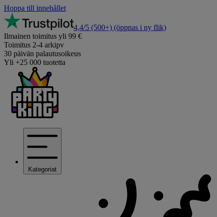
Hoppa till innehållet
4,4/5
(500+)
(öppnas i ny flik)
Ilmainen toimitus yli 99 €
Toimitus 2-4 arkipv
30 päivän palautusoikeus
Yli +25 000 tuotetta
Kategoriat