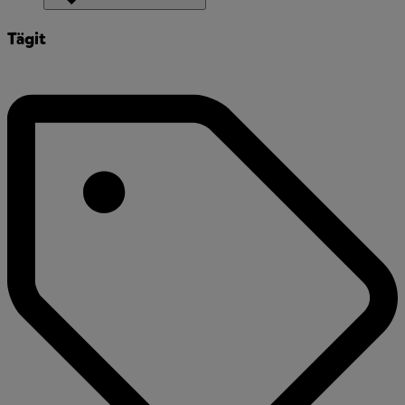
Tägit