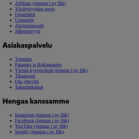
Affiliate
(öppnas i ny flik)
Yksityisyyden suoja
Ostoehdot
Uutiskirje
Alennuskoodit
Jälleenmyyjä
Asiakaspalvelu
Toimitus
Palautus ja Reklamaatio
Yleisiä kysymyksiä
(öppnas i ny flik)
Tilaukseni
Ota yhteyttä
Takaisinkutsut
Hengaa kanssamme
Instagram
(öppnas i ny flik)
Facebook
(öppnas i ny flik)
YouTube
(öppnas i ny flik)
Spotify
(öppnas i ny flik)