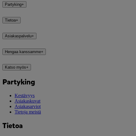
Partyking
+
Tietoa
+
Asiakaspalvelu
+
Hengaa kanssamme
+
Katso myös
+
Partyking
Kestävyys
Asiakaskuvat
Asiakasarviot
Tietoja meistä
Tietoa