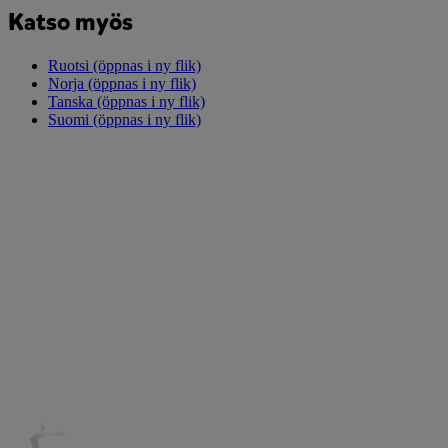
Katso myös
Ruotsi
(öppnas i ny flik)
Norja
(öppnas i ny flik)
Tanska
(öppnas i ny flik)
Suomi
(öppnas i ny flik)