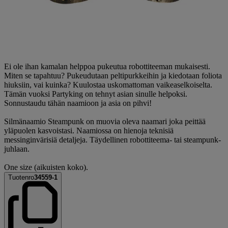
Ei ole ihan kamalan helppoa pukeutua robottiteeman mukaisesti.
Miten se tapahtuu? Pukeudutaan peltipurkkeihin ja kiedotaan foliota
hiuksiin, vai kuinka? Kuulostaa uskomattoman vaikeaselkoiselta.
Tämän vuoksi Partyking on tehnyt asian sinulle helpoksi.
Sonnustaudu tähän naamioon ja asia on pihvi!
Silmänaamio Steampunk on muovia oleva naamari joka peittää
yläpuolen kasvoistasi. Naamiossa on hienoja teknisiä
messinginvärisiä detaljeja. Täydellinen robottiteema- tai steampunk-
juhlaan.
One size (aikuisten koko).
Tuotenro
34559-1