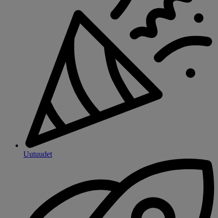
Uutuudet