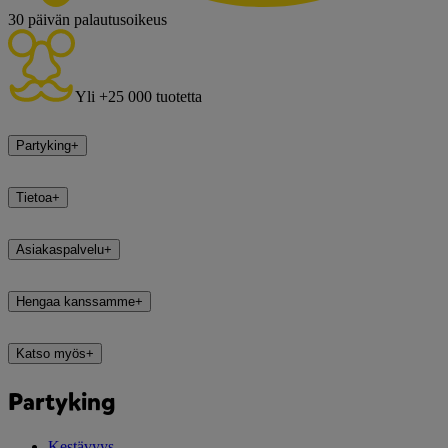
30 päivän palautusoikeus
Yli +25 000 tuotetta
Partyking
+
Tietoa
+
Asiakaspalvelu
+
Hengaa kanssamme
+
Katso myös
+
Partyking
Kestävyys