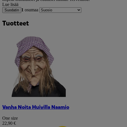
Lue lisää
1
osumaa
Suodatin
Tuotteet
Vanha Noita Huivilla Naamio
One size
22,90 €