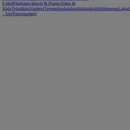
Leikit
Pilailutarvikkeet & Pranks
Seksi &
Halu
Tekniikka
Vaatteet
Teemat
Joululahjat
Juhlapäivät
Juhlateema
Lahjat
- Ale!
Painotuotteet