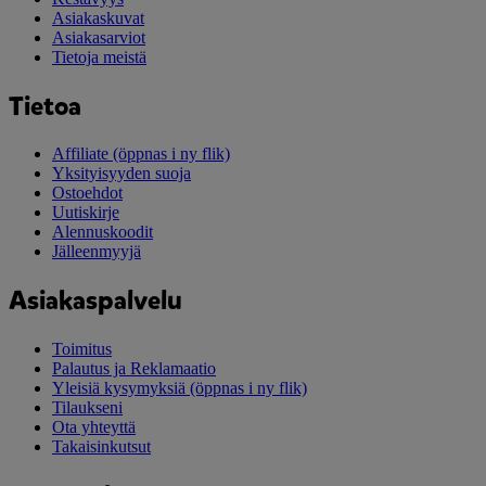
Asiakaskuvat
Asiakasarviot
Tietoja meistä
Tietoa
Affiliate
(öppnas i ny flik)
Yksityisyyden suoja
Ostoehdot
Uutiskirje
Alennuskoodit
Jälleenmyyjä
Asiakaspalvelu
Toimitus
Palautus ja Reklamaatio
Yleisiä kysymyksiä
(öppnas i ny flik)
Tilaukseni
Ota yhteyttä
Takaisinkutsut