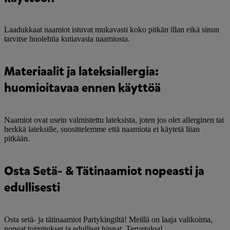
Laadukkaat naamiot istuvat mukavasti koko pitkän illan eikä sinun
tarvitse huolehtia kutiavasta naamiosta.
Materiaalit ja lateksiallergia:
huomioitavaa ennen käyttöä
Naamiot ovat usein valmistettu lateksista, joten jos olet allerginen tai
herkkä lateksille, suosittelemme että naamiota ei käytetä liian
pitkään.
Osta Setä- & Tätinaamiot nopeasti ja
edullisesti
Osta setä- ja tätinaamiot Partykingiltä! Meillä on laaja valikoima,
nopeat toimitukset ja edulliset hinnat. Tervetuloa!