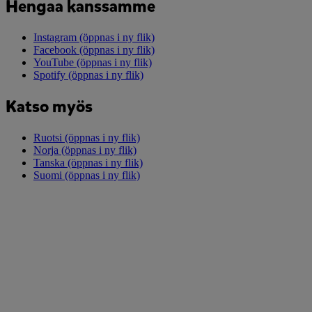
Hengaa kanssamme
Instagram
(öppnas i ny flik)
Facebook
(öppnas i ny flik)
YouTube
(öppnas i ny flik)
Spotify
(öppnas i ny flik)
Katso myös
Ruotsi
(öppnas i ny flik)
Norja
(öppnas i ny flik)
Tanska
(öppnas i ny flik)
Suomi
(öppnas i ny flik)