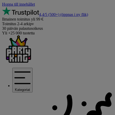
Hoppa till innehållet
4,4/5
(500+)
(öppnas i ny flik)
Ilmainen toimitus yli 99 €
Toimitus 2-4 arkipv
30 päivän palautusoikeus
Yli +25 000 tuotetta
Kategoriat